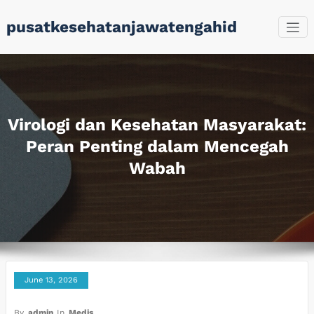
Skip
pusatkesehatanjawatengahid
to
content
Virologi dan Kesehatan Masyarakat:
Peran Penting dalam Mencegah
Wabah
June 13, 2026
By
admin
In
Medis