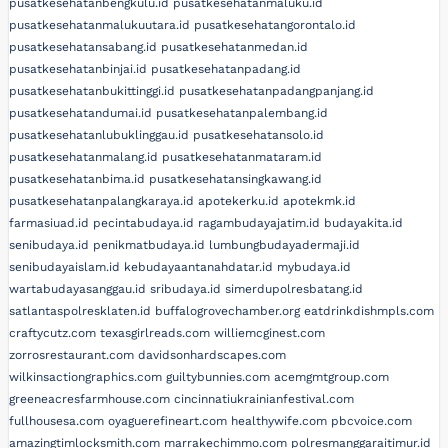
pusatkesehatanbengkulu.id
pusatkesehatanmaluku.id
pusatkesehatanmalukuutara.id
pusatkesehatangorontalo.id
pusatkesehatansabang.id
pusatkesehatanmedan.id
pusatkesehatanbinjai.id
pusatkesehatanpadang.id
pusatkesehatanbukittinggi.id
pusatkesehatanpadangpanjang.id
pusatkesehatandumai.id
pusatkesehatanpalembang.id
pusatkesehatanlubuklinggau.id
pusatkesehatansolo.id
pusatkesehatanmalang.id
pusatkesehatanmataram.id
pusatkesehatanbima.id
pusatkesehatansingkawang.id
pusatkesehatanpalangkaraya.id
apotekerku.id
apotekmk.id
farmasiuad.id
pecintabudaya.id
ragambudayajatim.id
budayakita.id
senibudaya.id
penikmatbudaya.id
lumbungbudayadermaji.id
senibudayaislam.id
kebudayaantanahdatar.id
mybudaya.id
wartabudayasanggau.id
sribudaya.id
simerdupolresbatang.id
satlantaspolresklaten.id
buffalogrovechamber.org
eatdrinkdishmpls.com
craftycutz.com
texasgirlreads.com
williemcginest.com
zorrosrestaurant.com
davidsonhardscapes.com
wilkinsactiongraphics.com
guiltybunnies.com
acemgmtgroup.com
greeneacresfarmhouse.com
cincinnatiukrainianfestival.com
fullhousesa.com
oyaguerefineart.com
healthywife.com
pbcvoice.com
amazingtimlocksmith.com
marrakechimmo.com
polresmanggaraitimur.id