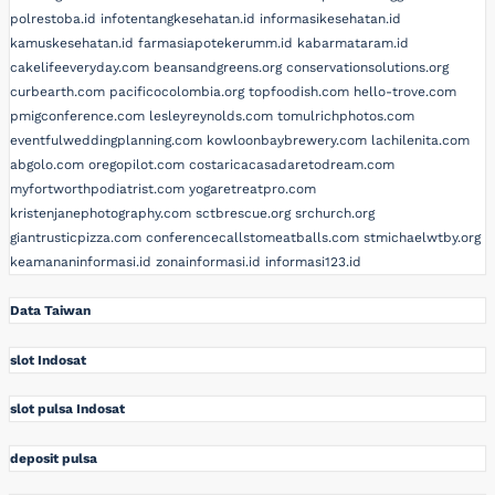
polrestoba.id
infotentangkesehatan.id
informasikesehatan.id
kamuskesehatan.id
farmasiapotekerumm.id
kabarmataram.id
cakelifeeveryday.com
beansandgreens.org
conservationsolutions.org
curbearth.com
pacificocolombia.org
topfoodish.com
hello-trove.com
pmigconference.com
lesleyreynolds.com
tomulrichphotos.com
eventfulweddingplanning.com
kowloonbaybrewery.com
lachilenita.com
abgolo.com
oregopilot.com
costaricacasadaretodream.com
myfortworthpodiatrist.com
yogaretreatpro.com
kristenjanephotography.com
sctbrescue.org
srchurch.org
giantrusticpizza.com
conferencecallstomeatballs.com
stmichaelwtby.org
keamananinformasi.id
zonainformasi.id
informasi123.id
Data Taiwan
slot Indosat
slot pulsa Indosat
deposit pulsa