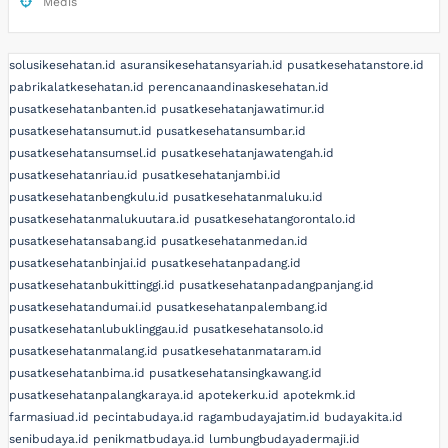
Medis
solusikesehatan.id
asuransikesehatansyariah.id
pusatkesehatanstore.id
pabrikalatkesehatan.id
perencanaandinaskesehatan.id
pusatkesehatanbanten.id
pusatkesehatanjawatimur.id
pusatkesehatansumut.id
pusatkesehatansumbar.id
pusatkesehatansumsel.id
pusatkesehatanjawatengah.id
pusatkesehatanriau.id
pusatkesehatanjambi.id
pusatkesehatanbengkulu.id
pusatkesehatanmaluku.id
pusatkesehatanmalukuutara.id
pusatkesehatangorontalo.id
pusatkesehatansabang.id
pusatkesehatanmedan.id
pusatkesehatanbinjai.id
pusatkesehatanpadang.id
pusatkesehatanbukittinggi.id
pusatkesehatanpadangpanjang.id
pusatkesehatandumai.id
pusatkesehatanpalembang.id
pusatkesehatanlubuklinggau.id
pusatkesehatansolo.id
pusatkesehatanmalang.id
pusatkesehatanmataram.id
pusatkesehatanbima.id
pusatkesehatansingkawang.id
pusatkesehatanpalangkaraya.id
apotekerku.id
apotekmk.id
farmasiuad.id
pecintabudaya.id
ragambudayajatim.id
budayakita.id
senibudaya.id
penikmatbudaya.id
lumbungbudayadermaji.id