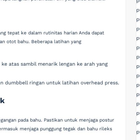
p
p
p
p
ng tepat ke dalam rutinitas harian Anda dapat
p
an otot bahu. Beberapa latihan yang
p
p
 ke atas sambil menarik lengan ke arah yang
p
p
n dumbbell ringan untuk latihan overhead press.
p
p
ik
p
p
gangan pada bahu. Pastikan untuk menjaga postur
p
i termasuk menjaga punggung tegak dan bahu rileks
p