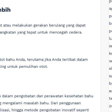
p
a
ebih
p
b
at atau melakukan gerakan berulang yang dapat
p
angkatan yang tepat untuk mencegah cedera.
l
s
k
tot bahu Anda, terutama jika Anda terlibat dalam
w
nting untuk pemulihan otot.
s
s
b
e
ru dalam pengobatan dan perawatan kesehatan bahu
t
g mengalami masalah bahu. Dari penggunaan
z
lisasi, hingga metode pengobatan inovatif seperti