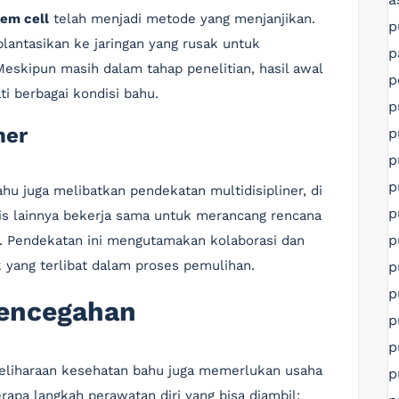
tem cell
telah menjadi metode yang menjanjikan.
p
plantasikan ke jaringan yang rusak untuk
p
skipun masih dalam tahap penelitian, hasil awal
p
 berbagai kondisi bahu.
p
ner
p
p
p
u juga melibatkan pendekatan multidisipliner, di
p
alis lainnya bekerja sama untuk merancang rencana
p
. Pendekatan ini mengutamakan kolaborasi dan
 yang terlibat dalam proses pemulihan.
p
p
Pencegahan
p
p
meliharaan kesehatan bahu juga memerlukan usaha
p
berapa langkah perawatan diri yang bisa diambil: