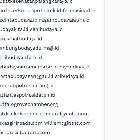
usatkesehatanpalangkaraya.id
potekerku.id
apotekmk.id
farmasiuad.id
ecintabudaya.id
ragambudayajatim.id
udayakita.id
senibudaya.id
enikmatbudaya.id
umbungbudayadermaji.id
enibudayaislam.id
ebudayaantanahdatar.id
mybudaya.id
artabudayasanggau.id
sribudaya.id
imerdupolresbatang.id
atlantaspolresklaten.id
uffalogrovechamber.org
atdrinkdishmpls.com
craftycutz.com
exasgirlreads.com
williemcginest.com
orrosrestaurant.com