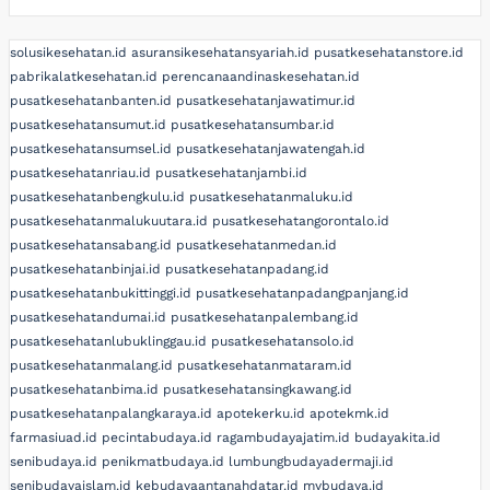
solusikesehatan.id
asuransikesehatansyariah.id
pusatkesehatanstore.id
pabrikalatkesehatan.id
perencanaandinaskesehatan.id
pusatkesehatanbanten.id
pusatkesehatanjawatimur.id
pusatkesehatansumut.id
pusatkesehatansumbar.id
pusatkesehatansumsel.id
pusatkesehatanjawatengah.id
pusatkesehatanriau.id
pusatkesehatanjambi.id
pusatkesehatanbengkulu.id
pusatkesehatanmaluku.id
pusatkesehatanmalukuutara.id
pusatkesehatangorontalo.id
pusatkesehatansabang.id
pusatkesehatanmedan.id
pusatkesehatanbinjai.id
pusatkesehatanpadang.id
pusatkesehatanbukittinggi.id
pusatkesehatanpadangpanjang.id
pusatkesehatandumai.id
pusatkesehatanpalembang.id
pusatkesehatanlubuklinggau.id
pusatkesehatansolo.id
pusatkesehatanmalang.id
pusatkesehatanmataram.id
pusatkesehatanbima.id
pusatkesehatansingkawang.id
pusatkesehatanpalangkaraya.id
apotekerku.id
apotekmk.id
farmasiuad.id
pecintabudaya.id
ragambudayajatim.id
budayakita.id
senibudaya.id
penikmatbudaya.id
lumbungbudayadermaji.id
senibudayaislam.id
kebudayaantanahdatar.id
mybudaya.id