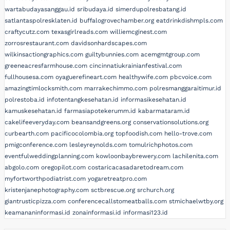
wartabudayasanggau.id
sribudaya.id
simerdupolresbatang.id
satlantaspolresklaten.id
buffalogrovechamber.org
eatdrinkdishmpls.com
craftycutz.com
texasgirlreads.com
williemcginest.com
zorrosrestaurant.com
davidsonhardscapes.com
wilkinsactiongraphics.com
guiltybunnies.com
acemgmtgroup.com
greeneacresfarmhouse.com
cincinnatiukrainianfestival.com
fullhousesa.com
oyaguerefineart.com
healthywife.com
pbcvoice.com
amazingtimlocksmith.com
marrakechimmo.com
polresmanggaraitimur.id
polrestoba.id
infotentangkesehatan.id
informasikesehatan.id
kamuskesehatan.id
farmasiapotekerumm.id
kabarmataram.id
cakelifeeveryday.com
beansandgreens.org
conservationsolutions.org
curbearth.com
pacificocolombia.org
topfoodish.com
hello-trove.com
pmigconference.com
lesleyreynolds.com
tomulrichphotos.com
eventfulweddingplanning.com
kowloonbaybrewery.com
lachilenita.com
abgolo.com
oregopilot.com
costaricacasadaretodream.com
myfortworthpodiatrist.com
yogaretreatpro.com
kristenjanephotography.com
sctbrescue.org
srchurch.org
giantrusticpizza.com
conferencecallstomeatballs.com
stmichaelwtby.org
keamananinformasi.id
zonainformasi.id
informasi123.id