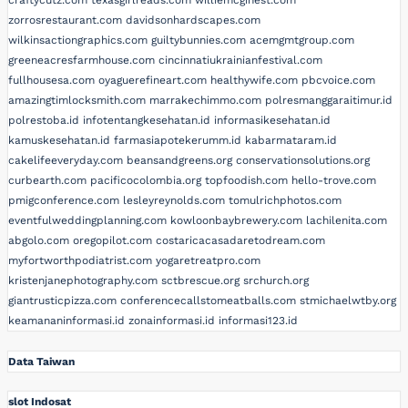
craftycutz.com
texasgirlreads.com
williemcginest.com
zorrosrestaurant.com
davidsonhardscapes.com
wilkinsactiongraphics.com
guiltybunnies.com
acemgmtgroup.com
greeneacresfarmhouse.com
cincinnatiukrainianfestival.com
fullhousesa.com
oyaguerefineart.com
healthywife.com
pbcvoice.com
amazingtimlocksmith.com
marrakechimmo.com
polresmanggaraitimur.id
polrestoba.id
infotentangkesehatan.id
informasikesehatan.id
kamuskesehatan.id
farmasiapotekerumm.id
kabarmataram.id
cakelifeeveryday.com
beansandgreens.org
conservationsolutions.org
curbearth.com
pacificocolombia.org
topfoodish.com
hello-trove.com
pmigconference.com
lesleyreynolds.com
tomulrichphotos.com
eventfulweddingplanning.com
kowloonbaybrewery.com
lachilenita.com
abgolo.com
oregopilot.com
costaricacasadaretodream.com
myfortworthpodiatrist.com
yogaretreatpro.com
kristenjanephotography.com
sctbrescue.org
srchurch.org
giantrusticpizza.com
conferencecallstomeatballs.com
stmichaelwtby.org
keamananinformasi.id
zonainformasi.id
informasi123.id
Data Taiwan
slot Indosat