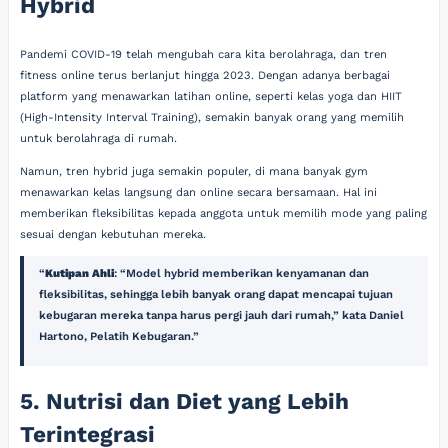
Hybrid
Pandemi COVID-19 telah mengubah cara kita berolahraga, dan tren
fitness online terus berlanjut hingga 2023. Dengan adanya berbagai
platform yang menawarkan latihan online, seperti kelas yoga dan HIIT
(High-Intensity Interval Training), semakin banyak orang yang memilih
untuk berolahraga di rumah.
Namun, tren hybrid juga semakin populer, di mana banyak gym
menawarkan kelas langsung dan online secara bersamaan. Hal ini
memberikan fleksibilitas kepada anggota untuk memilih mode yang paling
sesuai dengan kebutuhan mereka.
Kutipan Ahli
: “Model hybrid memberikan kenyamanan dan
fleksibilitas, sehingga lebih banyak orang dapat mencapai tujuan
kebugaran mereka tanpa harus pergi jauh dari rumah,” kata Daniel
Hartono, Pelatih Kebugaran.
5. Nutrisi dan Diet yang Lebih
Terintegrasi