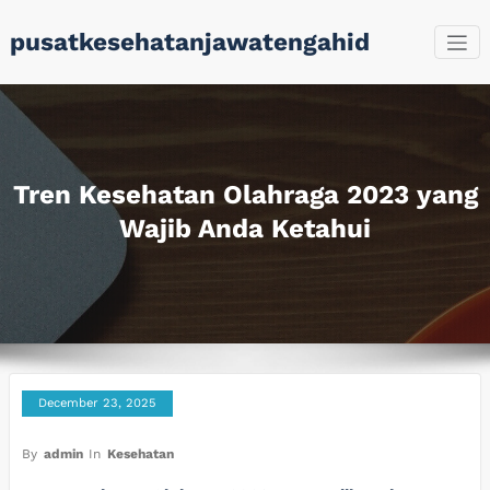
Skip
pusatkesehatanjawatengahid
to
content
Tren Kesehatan Olahraga 2023 yang
Wajib Anda Ketahui
December 23, 2025
By
admin
In
Kesehatan