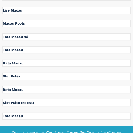
Live Macau
Macau Pools
Toto Macau 4d
Toto Macau
Data Macau
Slot Pulsa
Data Macau
Slot Pulsa Indosat
Toto Macau
Proudly powered by
WordPress
| Theme:
BusiCare
by
SpiceThemes