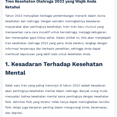
Tren Kesehatan Olahraga 2023 yang Wajib Anda
Ketahui
Tahun 2023 menyajikan berbagai perkembangan menarik dalam dunia
kesehatan dan olahraga. Dengan semakin meningkatnya kesadaran
masyarakat akan pentingnya kesehatan, tren-tren baru muncul yang
menawarkan cara-cara inovatif untuk berolahraga, menjaga kebugaran,
dan menerapkan gaya hidup sehat. Dalam artikel ini, kita akan menjelajahi
tren kesehatan olahraga 2023 yang perlu Anda ketahui, lengkap dengan
informasi terpercaya dan berbasis penelitian, sehingga Anda dapat
membuat keputusan yang lebih baik untuk kesehatan Anda.
1. Kesadaran Terhadap Kesehatan
Mental
Salah satu tren yang paling menonjol di tahun 2023 adalah kesadaran
akan pentingnya kesehatan mental dalam olahraga. Banyak orang mulai
menyadari bahwa kesehatan mental sama pentingnya dengan kesehatan
fisik. Aktivitas fisik yang teratur tidak hanya dapat meningkatkan kondisi
fisik, tetapi juga berperan penting dalam mengurangi stres, kecemasan,
dan depresi.