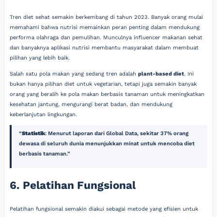
Tren diet sehat semakin berkembang di tahun 2023. Banyak orang mulai
memahami bahwa nutrisi memainkan peran penting dalam mendukung
performa olahraga dan pemulihan. Munculnya influencer makanan sehat
dan banyaknya aplikasi nutrisi membantu masyarakat dalam membuat
pilihan yang lebih baik.
Salah satu pola makan yang sedang tren adalah
plant-based diet
. Ini
bukan hanya pilihan diet untuk vegetarian, tetapi juga semakin banyak
orang yang beralih ke pola makan berbasis tanaman untuk meningkatkan
kesehatan jantung, mengurangi berat badan, dan mendukung
keberlanjutan lingkungan.
Statistik
: Menurut laporan dari Global Data, sekitar 37% orang
dewasa di seluruh dunia menunjukkan minat untuk mencoba diet
berbasis tanaman.
6. Pelatihan Fungsional
Pelatihan fungsional semakin diakui sebagai metode yang efisien untuk