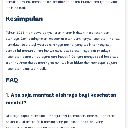
semakin umum, menandakan perubahan dalam budaya kebugaran yang
lebih holistik.
Kesimpulan
Tahun 2023 membawa banyak tren menarik dalam kesehatan dan
olahraga. Dari peningkatan kesadaran akan pentingnya kesehatan mental,
kemajuan teknologi wearable, hingga nutrisi yang lebih terintegrasi,
semua ini menunjukkan bahwa cara kita berolah raga dan menjaga
kesehatan semakin beragam dan inovatif. Dengan mengadopsi beberapa
tren ini, Anda dapat meningkatkan kualitas hidup dan mencapai tujuan
kesehatan yang lebih baik.
FAQ
1. Apa saja manfaat olahraga bagi kesehatan
mental?
Olahraga dapat membantu mengurangi kecemasan, depresi, dan stres.
Selain itu, aktivitas fisik merangsang pelepasan endorfin, yang
berkontribusi pada peningkatan suasana hati.