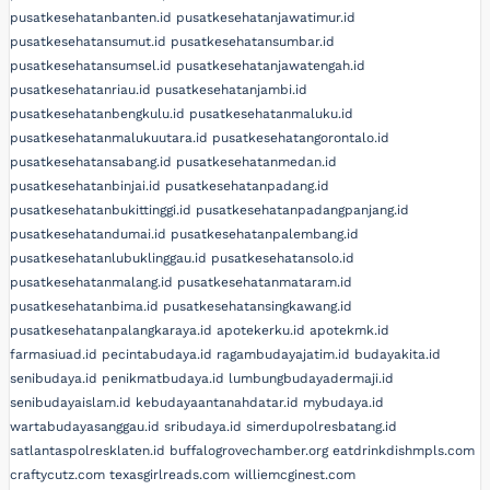
pusatkesehatanbanten.id
pusatkesehatanjawatimur.id
pusatkesehatansumut.id
pusatkesehatansumbar.id
pusatkesehatansumsel.id
pusatkesehatanjawatengah.id
pusatkesehatanriau.id
pusatkesehatanjambi.id
pusatkesehatanbengkulu.id
pusatkesehatanmaluku.id
pusatkesehatanmalukuutara.id
pusatkesehatangorontalo.id
pusatkesehatansabang.id
pusatkesehatanmedan.id
pusatkesehatanbinjai.id
pusatkesehatanpadang.id
pusatkesehatanbukittinggi.id
pusatkesehatanpadangpanjang.id
pusatkesehatandumai.id
pusatkesehatanpalembang.id
pusatkesehatanlubuklinggau.id
pusatkesehatansolo.id
pusatkesehatanmalang.id
pusatkesehatanmataram.id
pusatkesehatanbima.id
pusatkesehatansingkawang.id
pusatkesehatanpalangkaraya.id
apotekerku.id
apotekmk.id
farmasiuad.id
pecintabudaya.id
ragambudayajatim.id
budayakita.id
senibudaya.id
penikmatbudaya.id
lumbungbudayadermaji.id
senibudayaislam.id
kebudayaantanahdatar.id
mybudaya.id
wartabudayasanggau.id
sribudaya.id
simerdupolresbatang.id
satlantaspolresklaten.id
buffalogrovechamber.org
eatdrinkdishmpls.com
craftycutz.com
texasgirlreads.com
williemcginest.com