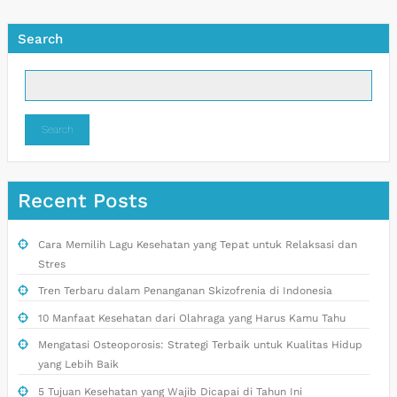
Search
Search
Recent Posts
Cara Memilih Lagu Kesehatan yang Tepat untuk Relaksasi dan
Stres
Tren Terbaru dalam Penanganan Skizofrenia di Indonesia
10 Manfaat Kesehatan dari Olahraga yang Harus Kamu Tahu
Mengatasi Osteoporosis: Strategi Terbaik untuk Kualitas Hidup
yang Lebih Baik
5 Tujuan Kesehatan yang Wajib Dicapai di Tahun Ini