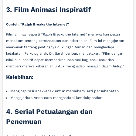
3. Film Animasi Inspiratif
Contoh: “Ralph Breaks the Internet”
Film animasi seperti “Ralph Breaks the Internet” menawarkan pesan
mendalam tentang persahabatan dan keberanian. Film ini mengajarkan
anak-anak tentang pentingnya dukungan teman dan menghadapi
ketakutan. Psikolog anak, Dr. Sarah Jensen, menyatakan, “Film dengan
nilai-nilai positif dapat memberikan inspirasi bagi anak-anak dan
memberi mereka keberanian untuk menghadapi masalah dalam hidup.”
Kelebihan:
Menginspirasi anak-anak untuk memahami arti persahabatan.
Mengajarkan Anda cara menghadapi ketidakpastian.
4. Serial Petualangan dan
Penemuan