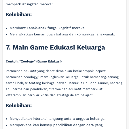
memperkuat ingatan mereka.”
Kelebihan:
Membantu anak-anak fungsi kognitif mereka.
Meningkatkan kemampuan bahasa dan komunikasi anak-anak.
7. Main Game Edukasi Keluarga
Contoh: “Zoology” (Game Edukasi)
Permainan edukatif yang dapat dimainkan berkelompok, seperti
permainan “Zoology,” memungkinkan keluarga untuk bersenang-senang
sambil belajar tentang berbagai hewan. Menurut Dr. John Tanner, seorang
ahli permainan pendidikan, “Permainan edukatif memperkuat
keterampilan berpikir kritis dan strategi dalam belajar.”
Kelebihan:
Menyediakan interaksi langsung antara anggota keluarga.
Memperkenalkan konsep pendidikan dengan cara yang