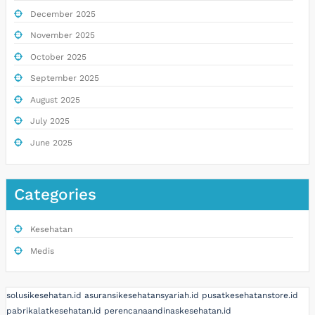
December 2025
November 2025
October 2025
September 2025
August 2025
July 2025
June 2025
Categories
Kesehatan
Medis
solusikesehatan.id
asuransikesehatansyariah.id
pusatkesehatanstore.id
pabrikalatkesehatan.id
perencanaandinaskesehatan.id