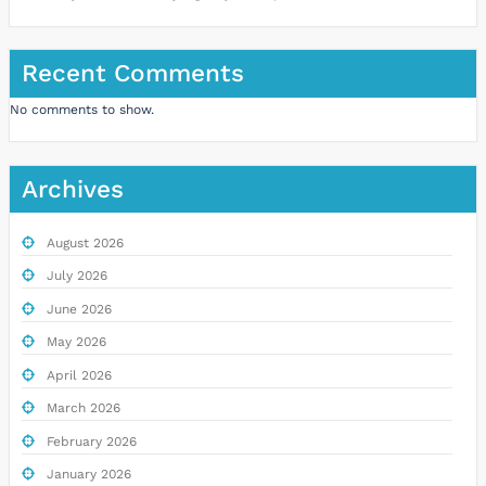
Recent Comments
No comments to show.
Archives
August 2026
July 2026
June 2026
May 2026
April 2026
March 2026
February 2026
January 2026