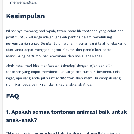
menyenangkan.
Kesimpulan
Pilihannya memang melimpah, tetapi memilih tontonan yang sehat dan
positif untuk keluarga adalah langkah penting dalam mendukung
perkembangan anak. Dengan tujuh pilihan hiburan yang telah dijelaskan di
atas, Anda dapat menggabungkan hiburan dan pendidikan, serta
mendukung pertumbuhan emosional dan sosial anak-anak.
Akhir kata, mari kita manfaatkan teknologi dengan bijak dan pilih
tontonan yang dapat membantu keluarga kita tumbuh bersama. Selalu
ingat, apa yang Anda pilih untuk ditonton akan memiliki dampak yang
signifikan pada pemikiran dan sikap anak-anak Anda.
FAQ
1. Apakah semua tontonan animasi baik untuk
anak-anak?
Tidak semua tontonan animasi baik. Penting untuk menilai konten dan