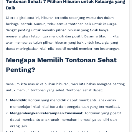
Tontonan Sehat: 7 Pilihan Hiburan untuk Keluarga yang
Baik
Di era digital saat ini, hiburan tersedia sepanjang waktu dan dalam
berbagai bentuk. Namun, tidak semua tontonan baik untuk keluarga.
Sangat penting untuk memilih pilihan hiburan yang tidak hanya
menyenangkan tetapi juga mendidik dan positif. Dalam artikel ini, kita
akan membahas tujuh pilihan hiburan yang baik untuk keluarga, yang
dapat meningkatkan nilai-nilai positif sambil memberikan kesenangan.
Mengapa Memilih Tontonan Sehat
Penting?
Sebelum kita masuk ke pilihan hiburan, mari kita bahas mengapa penting
untuk memilih tontonan yang sehat. Tontonan sehat dapat:
Mendidik:
Konten yang mendidik dapat membantu anak-anak
mempelajari nilai-nilai baru dan pengetahuan yang bermanfaat.
Mengembangkan Keterampilan Emosional:
Tontonan yang positif
dapat membantu anak-anak memahami emosinya sendiri dan
orang lain.