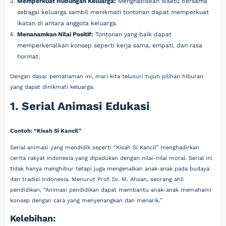
Memperkuat Hubungan Keluarga:
Menghabiskan waktu bersama
sebagai keluarga sambil menikmati tontonan dapat memperkuat
ikatan di antara anggota keluarga.
Menanamkan Nilai Positif:
Tontonan yang baik dapat
memperkenalkan konsep seperti kerja sama, empati, dan rasa
hormat.
Dengan dasar pemahaman ini, mari kita telusuri tujuh pilihan hiburan
yang dapat dinikmati keluarga.
1. Serial Animasi Edukasi
Contoh: “Kisah Si Kancil”
Serial animasi yang mendidik seperti “Kisah Si Kancil” menghadirkan
cerita rakyat Indonesia yang dipadukan dengan nilai-nilai moral. Serial ini
tidak hanya menghibur tetapi juga mengenalkan anak-anak pada budaya
dan tradisi Indonesia. Menurut Prof. Dr. M. Ahsan, seorang ahli
pendidikan, “Animasi pendidikan dapat membantu anak-anak memahami
konsep dengan cara yang menyenangkan dan menarik.”
Kelebihan: