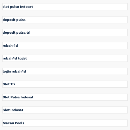
slot pulsa Indosat
deposit pulsa
deposit pulsa tri
rubah 4d
rubah4d togel
login rubah4d
Slot Tri
Slot Pulsa Indosat
Slot Indosat
Macau Pools