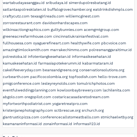
wartabudayasanggau.id
sribudaya.id
simerdupolresbatang.id
satlantaspolresklaten.id
buffalogrovechamber.org
eatdrinkdishmpls.com
craftycutz.com
texasgirlreads.com
williemcginest.com
zorrosrestaurant.com
davidsonhardscapes.com
wilkinsactiongraphics.com
guiltybunnies.com
acemgmtgroup.com
greeneacresfarmhouse.com
cincinnatiukrainianfestival.com
fullhousesa.com
oyaguerefineart.com
healthywife.com
pbcvoice.com
amazingtimlocksmith.com
marrakechimmo.com
polresmanggaraitimur.id
polrestoba.id
infotentangkesehatan.id
informasikesehatan.id
kamuskesehatan.id
farmasiapotekerumm.id
kabarmataram.id
cakelifeeveryday.com
beansandgreens.org
conservationsolutions.org
curbearth.com
pacificocolombia.org
topfoodish.com
hello-trove.com
pmigconference.com
lesleyreynolds.com
tomulrichphotos.com
eventfulweddingplanning.com
kowloonbaybrewery.com
lachilenita.com
abgolo.com
oregopilot.com
costaricacasadaretodream.com
myfortworthpodiatrist.com
yogaretreatpro.com
kristenjanephotography.com
sctbrescue.org
srchurch.org
giantrusticpizza.com
conferencecallstomeatballs.com
stmichaelwtby.org
keamananinformasi.id
zonainformasi.id
informasi123.id