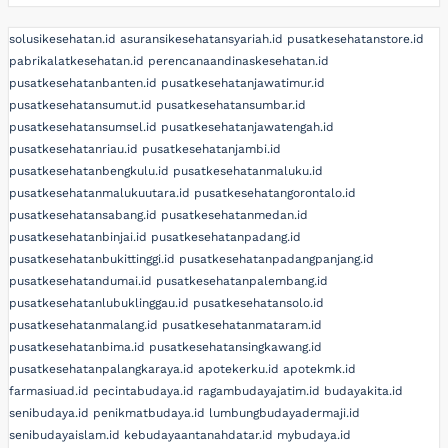
solusikesehatan.id
asuransikesehatansyariah.id
pusatkesehatanstore.id
pabrikalatkesehatan.id
perencanaandinaskesehatan.id
pusatkesehatanbanten.id
pusatkesehatanjawatimur.id
pusatkesehatansumut.id
pusatkesehatansumbar.id
pusatkesehatansumsel.id
pusatkesehatanjawatengah.id
pusatkesehatanriau.id
pusatkesehatanjambi.id
pusatkesehatanbengkulu.id
pusatkesehatanmaluku.id
pusatkesehatanmalukuutara.id
pusatkesehatangorontalo.id
pusatkesehatansabang.id
pusatkesehatanmedan.id
pusatkesehatanbinjai.id
pusatkesehatanpadang.id
pusatkesehatanbukittinggi.id
pusatkesehatanpadangpanjang.id
pusatkesehatandumai.id
pusatkesehatanpalembang.id
pusatkesehatanlubuklinggau.id
pusatkesehatansolo.id
pusatkesehatanmalang.id
pusatkesehatanmataram.id
pusatkesehatanbima.id
pusatkesehatansingkawang.id
pusatkesehatanpalangkaraya.id
apotekerku.id
apotekmk.id
farmasiuad.id
pecintabudaya.id
ragambudayajatim.id
budayakita.id
senibudaya.id
penikmatbudaya.id
lumbungbudayadermaji.id
senibudayaislam.id
kebudayaantanahdatar.id
mybudaya.id