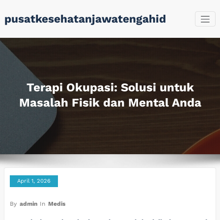
Skip
pusatkesehatanjawatengahid
to
content
Terapi Okupasi: Solusi untuk
Masalah Fisik dan Mental Anda
April 1, 2026
By
admin
In
Medis