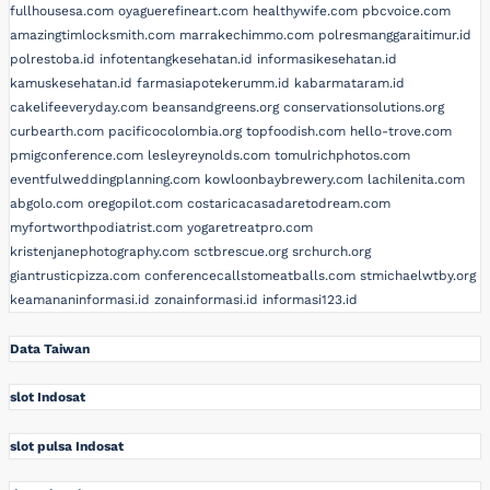
fullhousesa.com
oyaguerefineart.com
healthywife.com
pbcvoice.com
amazingtimlocksmith.com
marrakechimmo.com
polresmanggaraitimur.id
polrestoba.id
infotentangkesehatan.id
informasikesehatan.id
kamuskesehatan.id
farmasiapotekerumm.id
kabarmataram.id
cakelifeeveryday.com
beansandgreens.org
conservationsolutions.org
curbearth.com
pacificocolombia.org
topfoodish.com
hello-trove.com
pmigconference.com
lesleyreynolds.com
tomulrichphotos.com
eventfulweddingplanning.com
kowloonbaybrewery.com
lachilenita.com
abgolo.com
oregopilot.com
costaricacasadaretodream.com
myfortworthpodiatrist.com
yogaretreatpro.com
kristenjanephotography.com
sctbrescue.org
srchurch.org
giantrusticpizza.com
conferencecallstomeatballs.com
stmichaelwtby.org
keamananinformasi.id
zonainformasi.id
informasi123.id
Data Taiwan
slot Indosat
slot pulsa Indosat