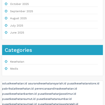
October 2025
September 2025
August 2025
July 2025
June 2025
Categories
Kesehatan
Medis
solusikesehatan.id
asuransikesehatansyariah.id
pusatkesehatanstore.id
pabrikalatkesehatan.id
perencanaandinaskesehatan.id
pusatkesehatanbanten.id
pusatkesehatanjawatimur.id
pusatkesehatansumut.id
pusatkesehatansumbar.id
pusatkesehatansumsel.id
pusatkesehatanjawatengah.id