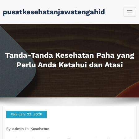
Skip
pusatkesehatanjawatengahid
to
content
Tanda-Tanda Kesehatan Paha yang
Perlu Anda Ketahui dan Atasi
February 23, 2026
By
admin
In
Kesehatan