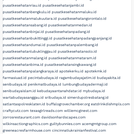
pusatkesehatanriau.id
pusatkesehatanjambi.id
pusatkesehatanbengkulu.id
pusatkesehatanmaluku.id
pusatkesehatanmalukuutara.id
pusatkesehatangorontalo.id
pusatkesehatansabang.id
pusatkesehatanmedan.id
pusatkesehatanbinjai.id
pusatkesehatanpadang.id
pusatkesehatanbukittinggi.id
pusatkesehatanpadangpanjang.id
pusatkesehatandumai.id
pusatkesehatanpalembang.id
pusatkesehatanlubuklinggau.id
pusatkesehatansolo.id
pusatkesehatanmalang.id
pusatkesehatanmataram.id
pusatkesehatanbima.id
pusatkesehatansingkawang.id
pusatkesehatanpalangkaraya.id
apotekerku.id
apotekmk.id
farmasiuad.id
pecintabudaya.id
ragambudayajatim.id
budayakita.id
senibudaya.id
penikmatbudaya.id
lumbungbudayadermaji.id
senibudayaislam.id
kebudayaantanahdatar.id
mybudaya.id
wartabudayasanggau.id
sribudaya.id
simerdupolresbatang.id
satlantaspolresklaten.id
buffalogrovechamber.org
eatdrinkdishmpls.com
craftycutz.com
texasgirlreads.com
williemcginest.com
zorrosrestaurant.com
davidsonhardscapes.com
wilkinsactiongraphics.com
guiltybunnies.com
acemgmtgroup.com
greeneacresfarmhouse.com
cincinnatiukrainianfestival.com