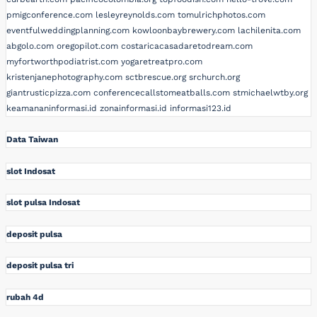
pmigconference.com
lesleyreynolds.com
tomulrichphotos.com
eventfulweddingplanning.com
kowloonbaybrewery.com
lachilenita.com
abgolo.com
oregopilot.com
costaricacasadaretodream.com
myfortworthpodiatrist.com
yogaretreatpro.com
kristenjanephotography.com
sctbrescue.org
srchurch.org
giantrusticpizza.com
conferencecallstomeatballs.com
stmichaelwtby.org
keamananinformasi.id
zonainformasi.id
informasi123.id
Data Taiwan
slot Indosat
slot pulsa Indosat
deposit pulsa
deposit pulsa tri
rubah 4d