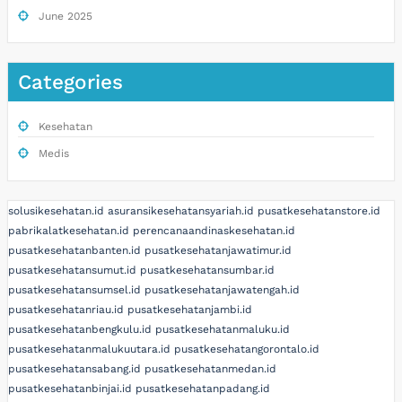
June 2025
Categories
Kesehatan
Medis
solusikesehatan.id
asuransikesehatansyariah.id
pusatkesehatanstore.id
pabrikalatkesehatan.id
perencanaandinaskesehatan.id
pusatkesehatanbanten.id
pusatkesehatanjawatimur.id
pusatkesehatansumut.id
pusatkesehatansumbar.id
pusatkesehatansumsel.id
pusatkesehatanjawatengah.id
pusatkesehatanriau.id
pusatkesehatanjambi.id
pusatkesehatanbengkulu.id
pusatkesehatanmaluku.id
pusatkesehatanmalukuutara.id
pusatkesehatangorontalo.id
pusatkesehatansabang.id
pusatkesehatanmedan.id
pusatkesehatanbinjai.id
pusatkesehatanpadang.id