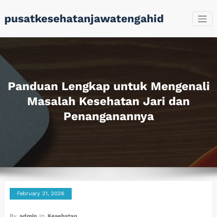
Skip
pusatkesehatanjawatengahid
to
content
Panduan Lengkap untuk Mengenali
Masalah Kesehatan Jari dan
Penanganannya
February 21, 2026
By
admin
In
Kesehatan