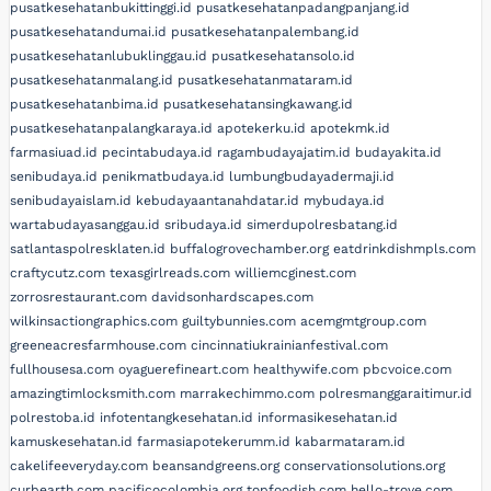
pusatkesehatanbukittinggi.id
pusatkesehatanpadangpanjang.id
pusatkesehatandumai.id
pusatkesehatanpalembang.id
pusatkesehatanlubuklinggau.id
pusatkesehatansolo.id
pusatkesehatanmalang.id
pusatkesehatanmataram.id
pusatkesehatanbima.id
pusatkesehatansingkawang.id
pusatkesehatanpalangkaraya.id
apotekerku.id
apotekmk.id
farmasiuad.id
pecintabudaya.id
ragambudayajatim.id
budayakita.id
senibudaya.id
penikmatbudaya.id
lumbungbudayadermaji.id
senibudayaislam.id
kebudayaantanahdatar.id
mybudaya.id
wartabudayasanggau.id
sribudaya.id
simerdupolresbatang.id
satlantaspolresklaten.id
buffalogrovechamber.org
eatdrinkdishmpls.com
craftycutz.com
texasgirlreads.com
williemcginest.com
zorrosrestaurant.com
davidsonhardscapes.com
wilkinsactiongraphics.com
guiltybunnies.com
acemgmtgroup.com
greeneacresfarmhouse.com
cincinnatiukrainianfestival.com
fullhousesa.com
oyaguerefineart.com
healthywife.com
pbcvoice.com
amazingtimlocksmith.com
marrakechimmo.com
polresmanggaraitimur.id
polrestoba.id
infotentangkesehatan.id
informasikesehatan.id
kamuskesehatan.id
farmasiapotekerumm.id
kabarmataram.id
cakelifeeveryday.com
beansandgreens.org
conservationsolutions.org
curbearth.com
pacificocolombia.org
topfoodish.com
hello-trove.com