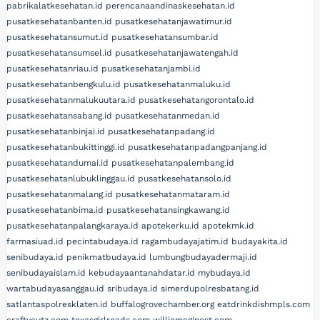
pabrikalatkesehatan.id
perencanaandinaskesehatan.id
pusatkesehatanbanten.id
pusatkesehatanjawatimur.id
pusatkesehatansumut.id
pusatkesehatansumbar.id
pusatkesehatansumsel.id
pusatkesehatanjawatengah.id
pusatkesehatanriau.id
pusatkesehatanjambi.id
pusatkesehatanbengkulu.id
pusatkesehatanmaluku.id
pusatkesehatanmalukuutara.id
pusatkesehatangorontalo.id
pusatkesehatansabang.id
pusatkesehatanmedan.id
pusatkesehatanbinjai.id
pusatkesehatanpadang.id
pusatkesehatanbukittinggi.id
pusatkesehatanpadangpanjang.id
pusatkesehatandumai.id
pusatkesehatanpalembang.id
pusatkesehatanlubuklinggau.id
pusatkesehatansolo.id
pusatkesehatanmalang.id
pusatkesehatanmataram.id
pusatkesehatanbima.id
pusatkesehatansingkawang.id
pusatkesehatanpalangkaraya.id
apotekerku.id
apotekmk.id
farmasiuad.id
pecintabudaya.id
ragambudayajatim.id
budayakita.id
senibudaya.id
penikmatbudaya.id
lumbungbudayadermaji.id
senibudayaislam.id
kebudayaantanahdatar.id
mybudaya.id
wartabudayasanggau.id
sribudaya.id
simerdupolresbatang.id
satlantaspolresklaten.id
buffalogrovechamber.org
eatdrinkdishmpls.com