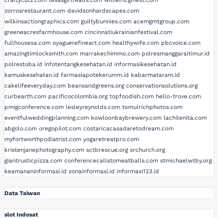
craftycutz.com
texasgirlreads.com
williemcginest.com
zorrosrestaurant.com
davidsonhardscapes.com
wilkinsactiongraphics.com
guiltybunnies.com
acemgmtgroup.com
greeneacresfarmhouse.com
cincinnatiukrainianfestival.com
fullhousesa.com
oyaguerefineart.com
healthywife.com
pbcvoice.com
amazingtimlocksmith.com
marrakechimmo.com
polresmanggaraitimur.id
polrestoba.id
infotentangkesehatan.id
informasikesehatan.id
kamuskesehatan.id
farmasiapotekerumm.id
kabarmataram.id
cakelifeeveryday.com
beansandgreens.org
conservationsolutions.org
curbearth.com
pacificocolombia.org
topfoodish.com
hello-trove.com
pmigconference.com
lesleyreynolds.com
tomulrichphotos.com
eventfulweddingplanning.com
kowloonbaybrewery.com
lachilenita.com
abgolo.com
oregopilot.com
costaricacasadaretodream.com
myfortworthpodiatrist.com
yogaretreatpro.com
kristenjanephotography.com
sctbrescue.org
srchurch.org
giantrusticpizza.com
conferencecallstomeatballs.com
stmichaelwtby.org
keamananinformasi.id
zonainformasi.id
informasi123.id
Data Taiwan
slot Indosat