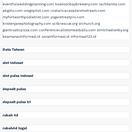
eventfulweddingplanning.com
kowloonbaybrewery.com
lachilenita.com
abgolo.com
oregopilot.com
costaricacasadaretodream.com
myfortworthpodiatrist.com
yogaretreatpro.com
kristenjanephotography.com
sctbrescue.org
srchurch.org
giantrusticpizza.com
conferencecallstomeatballs.com
stmichaelwtby.org
keamananinformasi.id
zonainformasi.id
informasi123.id
Data Taiwan
slot Indosat
slot pulsa Indosat
deposit pulsa
deposit pulsa tri
rubah 4d
rubah4d togel