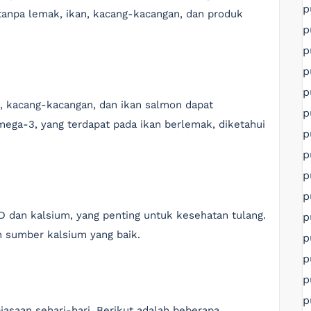
p
 tanpa lemak, ikan, kacang-kacangan, dan produk
p
p
p
p
 kacang-kacangan, dan ikan salmon dapat
p
ga-3, yang terdapat pada ikan berlemak, diketahui
p
p
p
p
 dan kalsium, yang penting untuk kesehatan tulang.
p
h sumber kalsium yang baik.
p
p
p
p
iasaan sehari-hari. Berikut adalah beberapa