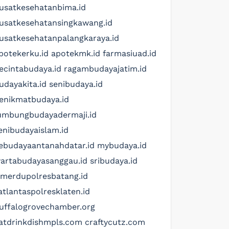
usatkesehatanbima.id
usatkesehatansingkawang.id
usatkesehatanpalangkaraya.id
potekerku.id
apotekmk.id
farmasiuad.id
ecintabudaya.id
ragambudayajatim.id
udayakita.id
senibudaya.id
enikmatbudaya.id
umbungbudayadermaji.id
enibudayaislam.id
ebudayaantanahdatar.id
mybudaya.id
artabudayasanggau.id
sribudaya.id
imerdupolresbatang.id
atlantaspolresklaten.id
uffalogrovechamber.org
atdrinkdishmpls.com
craftycutz.com