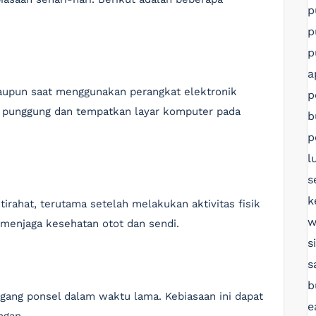
p
p
p
a
 maupun saat menggunakan perangkat elektronik
p
 punggung dan tempatkan layar komputer pada
b
p
l
s
k
irahat, terutama setelah melakukan aktivitas fisik
w
 menjaga kesehatan otot dan sendi.
s
s
b
ng ponsel dalam waktu lama. Kebiasaan ini dapat
e