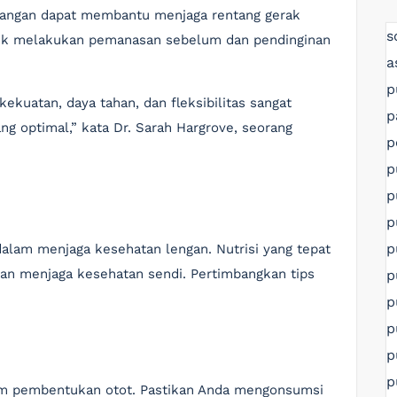
regangan dapat membantu menjaga rentang gerak
s
tuk melakukan pemanasan sebelum dan pendinginan
a
p
kekuatan, daya tahan, dan fleksibilitas sangat
p
g optimal,” kata Dr. Sarah Hargrove, seorang
p
p
p
p
p
alam menjaga kesehatan lengan. Nutrisi yang tepat
 menjaga kesehatan sendi. Pertimbangkan tips
p
p
p
p
p
m pembentukan otot. Pastikan Anda mengonsumsi