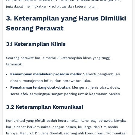
tambahan, seperti perawatan khusus untuk pasien anak atau geriatri,
juga dapat meningkatkan kredibilitas dan keterampilan.
3. Keterampilan yang Harus Dimiliki
Seorang Perawat
3.1 Keterampilan Klinis
Seorang perawat harus memiliki keterampilan klinis yang tinggi,
termasuk:
Kemampuan melakukan prosedur medis
: Seperti pengambilan
darah, manajemen infus, dan perawatan luka.
Pemahaman tentang obat-obatan
: Mengenali jenis obat, dosis,
serta efek sampingnya sangat penting untuk keamanan pasien.
3.2 Keterampilan Komunikasi
Komunikasi yang efektif adalah keterampilan kunci bagi perawat. Mereka
harus dapat berkomunikasi dengan pasien, keluarga, dan tim medis
lainnya. Menurut Dr. Jane Goodall, seorang ahli komunikasi, “Komunikasi