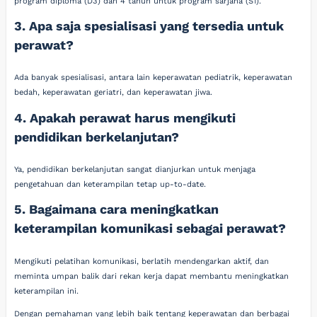
program diploma (D3) dan 4 tahun untuk program sarjana (S1).
3. Apa saja spesialisasi yang tersedia untuk
perawat?
Ada banyak spesialisasi, antara lain keperawatan pediatrik, keperawatan
bedah, keperawatan geriatri, dan keperawatan jiwa.
4. Apakah perawat harus mengikuti
pendidikan berkelanjutan?
Ya, pendidikan berkelanjutan sangat dianjurkan untuk menjaga
pengetahuan dan keterampilan tetap up-to-date.
5. Bagaimana cara meningkatkan
keterampilan komunikasi sebagai perawat?
Mengikuti pelatihan komunikasi, berlatih mendengarkan aktif, dan
meminta umpan balik dari rekan kerja dapat membantu meningkatkan
keterampilan ini.
Dengan pemahaman yang lebih baik tentang keperawatan dan berbagai