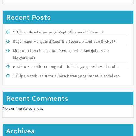
Recent Posts
5 Tujuan Kesehatan yang Wajib Dicapai di Tahun Ini
Bagaimana Mengatasi Gastritis Secara Alami dan Efektif?
Mengapa Ilmu Kesehatan Penting untuk Kesejahteraan
Masyarakat?
5 Fakta Menarik tentang Tuberkulosis yang Perlu Anda Tahu
10 Tips Membuat Tutorial Kesehatan yang Dapat Diandalkan
Recent Comments
No comments to show.
Archives