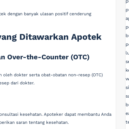
p
p
tek dengan banyak ulasan positif cenderung
a
p
 yang Ditawarkan Apotek
b
p
l
an Over-the-Counter (OTC)
s
k
n oleh dokter serta obat-obatan non-resep (OTC)
w
esep dari dokter.
s
s
b
e
onsultasi kesehatan. Apoteker dapat membantu Anda
t
rikan saran tentang kesehatan.