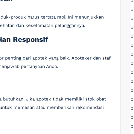
p
p
duk-produk harus tertata rapi. Ini menunjukkan
p
ehatan dan keselamatan pelanggannya.
p
p
dan Responsif
p
p
r penting dari apotek yang baik. Apoteker dan staf
p
menjawab pertanyaan Anda.
p
p
p
p
 butuhkan. Jika apotek tidak memiliki stok obat
em untuk memesan atau memberikan rekomendasi
p
p
p