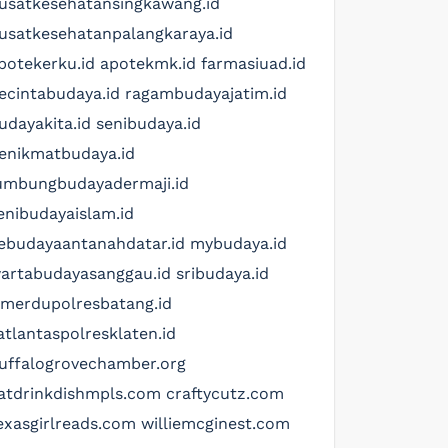
usatkesehatansingkawang.id
usatkesehatanpalangkaraya.id
potekerku.id
apotekmk.id
farmasiuad.id
ecintabudaya.id
ragambudayajatim.id
udayakita.id
senibudaya.id
enikmatbudaya.id
umbungbudayadermaji.id
enibudayaislam.id
ebudayaantanahdatar.id
mybudaya.id
artabudayasanggau.id
sribudaya.id
imerdupolresbatang.id
atlantaspolresklaten.id
uffalogrovechamber.org
atdrinkdishmpls.com
craftycutz.com
exasgirlreads.com
williemcginest.com