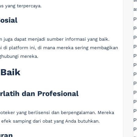
us yang terpercaya.
a
p
osial
p
p
m juga dapat menjadi sumber informasi yang baik.
p
 di platform ini, di mana mereka sering membagikan
p
nghubungi mereka.
p
 Baik
p
p
p
rlatih dan Profesional
p
p
apoteker yang berlisensi dan berpengalaman. Mereka
p
fek samping dari obat yang Anda butuhkan.
p
uran