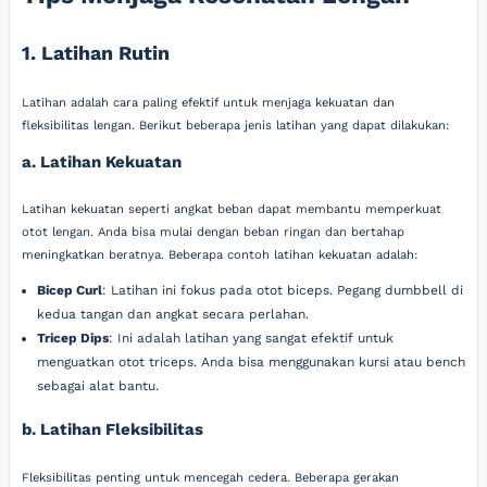
1. Latihan Rutin
Latihan adalah cara paling efektif untuk menjaga kekuatan dan
fleksibilitas lengan. Berikut beberapa jenis latihan yang dapat dilakukan:
a. Latihan Kekuatan
Latihan kekuatan seperti angkat beban dapat membantu memperkuat
otot lengan. Anda bisa mulai dengan beban ringan dan bertahap
meningkatkan beratnya. Beberapa contoh latihan kekuatan adalah:
Bicep Curl
: Latihan ini fokus pada otot biceps. Pegang dumbbell di
kedua tangan dan angkat secara perlahan.
Tricep Dips
: Ini adalah latihan yang sangat efektif untuk
menguatkan otot triceps. Anda bisa menggunakan kursi atau bench
sebagai alat bantu.
b. Latihan Fleksibilitas
Fleksibilitas penting untuk mencegah cedera. Beberapa gerakan