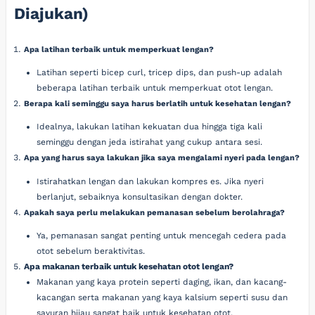
Diajukan)
Apa latihan terbaik untuk memperkuat lengan?
Latihan seperti bicep curl, tricep dips, dan push-up adalah
beberapa latihan terbaik untuk memperkuat otot lengan.
Berapa kali seminggu saya harus berlatih untuk kesehatan lengan?
Idealnya, lakukan latihan kekuatan dua hingga tiga kali
seminggu dengan jeda istirahat yang cukup antara sesi.
Apa yang harus saya lakukan jika saya mengalami nyeri pada lengan?
Istirahatkan lengan dan lakukan kompres es. Jika nyeri
berlanjut, sebaiknya konsultasikan dengan dokter.
Apakah saya perlu melakukan pemanasan sebelum berolahraga?
Ya, pemanasan sangat penting untuk mencegah cedera pada
otot sebelum beraktivitas.
Apa makanan terbaik untuk kesehatan otot lengan?
Makanan yang kaya protein seperti daging, ikan, dan kacang-
kacangan serta makanan yang kaya kalsium seperti susu dan
sayuran hijau sangat baik untuk kesehatan otot.