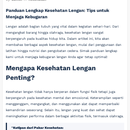
Panduan Lengkap Kesehatan Lengan: Tips untuk
Menjaga Kebugaran
Lengan adalah bagian tubuh yang vital dalam kegiatan sehari-hari. Dari
mengangkat barang hingga olahraga, kesehatan lengan sangat
berpengaruh pada kualitas hidup kita. Dalam artikel ini, kita akan
membahas berbagai aspek kesehatan lengan, mulai dari penggunaan dan
latihan hingga nutrisi dan pengobatan cedera. Simak panduan lengkap
kami untuk menjaga kebugaran lengan Anda agar tetap optimal!
Mengapa Kesehatan Lengan
Penting?
Kesehatan lengan tidak hanya berperan dalam fungsi fisik tetapi juga
berpengaruh pada kesehatan mental dan emosional. Keterampilan seperti
menggenggam, mengangkat, dan menggunakan alat dapat memperbaiki
kemandirian seseorang. Selain itu, lengan yang kuat dan sehat dapat
meningkatkan performa dalam berbagai aktivitas fisik, termasuk olahraga.
Kutipan dari Pakar Kesehatan: