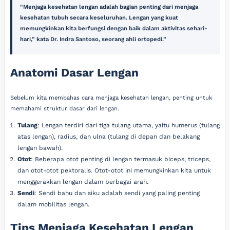
“Menjaga kesehatan lengan adalah bagian penting dari menjaga
kesehatan tubuh secara keseluruhan. Lengan yang kuat
memungkinkan kita berfungsi dengan baik dalam aktivitas sehari-
hari,” kata Dr. Indra Santoso, seorang ahli ortopedi.
Anatomi Dasar Lengan
Sebelum kita membahas cara menjaga kesehatan lengan, penting untuk
memahami struktur dasar dari lengan.
Tulang
: Lengan terdiri dari tiga tulang utama, yaitu humerus (tulang
atas lengan), radius, dan ulna (tulang di depan dan belakang
lengan bawah).
Otot
: Beberapa otot penting di lengan termasuk biceps, triceps,
dan otot-otot pektoralis. Otot-otot ini memungkinkan kita untuk
menggerakkan lengan dalam berbagai arah.
Sendi
: Sendi bahu dan siku adalah sendi yang paling penting
dalam mobilitas lengan.
Tips Menjaga Kesehatan Lengan