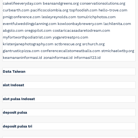
cakelifeeveryday.com
beansandgreens.org
conservationsolutions.org
curbearth.com
pacificocolombia.org
topfoodish.com
hello-trove.com
pmigconference.com
lesleyreynolds.com
tomulrichphotos.com
eventfulweddingplanning.com
kowloonbaybrewery.com
lachilenita.com
abgolo.com
oregopilot.com
costaricacasadaretodream.com
myfortworthpodiatrist.com
yogaretreatpro.com
kristenjanephotography.com
sctbrescue.org
srchurch.org
giantrusticpizza.com
conferencecallstomeatballs.com
stmichaelwtby.org
keamananinformasi.id
zonainformasi.id
informasi123.id
Data Taiwan
slot Indosat
slot pulsa Indosat
deposit pulsa
deposit pulsa tri