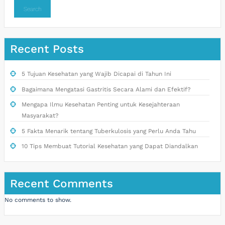
Search
Recent Posts
5 Tujuan Kesehatan yang Wajib Dicapai di Tahun Ini
Bagaimana Mengatasi Gastritis Secara Alami dan Efektif?
Mengapa Ilmu Kesehatan Penting untuk Kesejahteraan
Masyarakat?
5 Fakta Menarik tentang Tuberkulosis yang Perlu Anda Tahu
10 Tips Membuat Tutorial Kesehatan yang Dapat Diandalkan
Recent Comments
No comments to show.