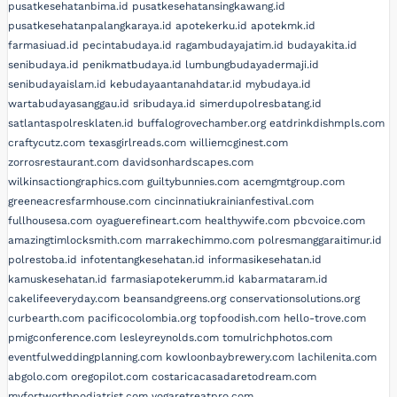
pusatkesehatanbima.id
pusatkesehatansingkawang.id
pusatkesehatanpalangkaraya.id
apotekerku.id
apotekmk.id
farmasiuad.id
pecintabudaya.id
ragambudayajatim.id
budayakita.id
senibudaya.id
penikmatbudaya.id
lumbungbudayadermaji.id
senibudayaislam.id
kebudayaantanahdatar.id
mybudaya.id
wartabudayasanggau.id
sribudaya.id
simerdupolresbatang.id
satlantaspolresklaten.id
buffalogrovechamber.org
eatdrinkdishmpls.com
craftycutz.com
texasgirlreads.com
williemcginest.com
zorrosrestaurant.com
davidsonhardscapes.com
wilkinsactiongraphics.com
guiltybunnies.com
acemgmtgroup.com
greeneacresfarmhouse.com
cincinnatiukrainianfestival.com
fullhousesa.com
oyaguerefineart.com
healthywife.com
pbcvoice.com
amazingtimlocksmith.com
marrakechimmo.com
polresmanggaraitimur.id
polrestoba.id
infotentangkesehatan.id
informasikesehatan.id
kamuskesehatan.id
farmasiapotekerumm.id
kabarmataram.id
cakelifeeveryday.com
beansandgreens.org
conservationsolutions.org
curbearth.com
pacificocolombia.org
topfoodish.com
hello-trove.com
pmigconference.com
lesleyreynolds.com
tomulrichphotos.com
eventfulweddingplanning.com
kowloonbaybrewery.com
lachilenita.com
abgolo.com
oregopilot.com
costaricacasadaretodream.com
myfortworthpodiatrist.com
yogaretreatpro.com