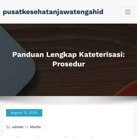
Skip
pusatkesehatanjawatengahid
to
content
Panduan Lengkap Kateterisasi:
Prosedur
August 13, 2025
By
admin
In
Medis