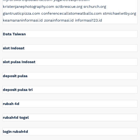
kristenjanephotography.com
sctbrescue.org
srchurch.org
giantrusticpizza.com
conferencecallstomeatballs.com
stmichaelwtby.org
keamananinformasi.id
zonainformasi.id
informasi123.id
Data Taiwan
slot Indosat
slot pulsa Indosat
deposit pulsa
deposit pulsa tri
rubah 4d
rubah4d togel
login rubah4d