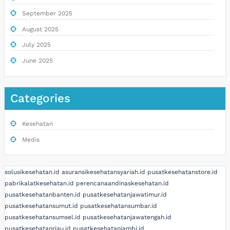
September 2025
August 2025
July 2025
June 2025
Categories
Kesehatan
Medis
solusikesehatan.id
asuransikesehatansyariah.id
pusatkesehatanstore.id
pabrikalatkesehatan.id
perencanaandinaskesehatan.id
pusatkesehatanbanten.id
pusatkesehatanjawatimur.id
pusatkesehatansumut.id
pusatkesehatansumbar.id
pusatkesehatansumsel.id
pusatkesehatanjawatengah.id
pusatkesehatanriau.id
pusatkesehatanjambi.id