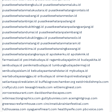
pusatkesehatanbengkulu.id
pusatkesehatanmaluku.id
pusatkesehatanmalukuutara.id
pusatkesehatangorontalo.id
pusatkesehatansabang.id
pusatkesehatanmedan.id
pusatkesehatanbinjai.id
pusatkesehatanpadang.id
pusatkesehatanbukittinggi.id
pusatkesehatanpadangpanjang.id
pusatkesehatandumai.id
pusatkesehatanpalembang.id
pusatkesehatanlubuklinggau.id
pusatkesehatansolo.id
pusatkesehatanmalang.id
pusatkesehatanmataram.id
pusatkesehatanbima.id
pusatkesehatansingkawang.id
pusatkesehatanpalangkaraya.id
apotekerku.id
apotekmk.id
farmasiuad.id
pecintabudaya.id
ragambudayajatim.id
budayakita.id
senibudaya.id
penikmatbudaya.id
lumbungbudayadermaji.id
senibudayaislam.id
kebudayaantanahdatar.id
mybudaya.id
wartabudayasanggau.id
sribudaya.id
simerdupolresbatang.id
satlantaspolresklaten.id
buffalogrovechamber.org
eatdrinkdishmpls.com
craftycutz.com
texasgirlreads.com
williemcginest.com
zorrosrestaurant.com
davidsonhardscapes.com
wilkinsactiongraphics.com
guiltybunnies.com
acemgmtgroup.com
greeneacresfarmhouse.com
cincinnatiukrainianfestival.com
fullhousesa.com
oyaguerefineart.com
healthywife.com
pbcvoice.com