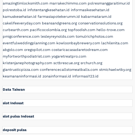
amazingtimlocksmith.com
marrakechimmo.com
polresmanggaraitimur.id
polrestoba.id
infotentangkesehatan.id
informasikesehatan.id
kamuskesehatan.id
farmasiapotekerumm.id
kabarmataram.id
cakelifeeveryday.com
beansandgreens.org
conservationsolutions.org
curbearth.com
pacificocolombia.org
topfoodish.com
hello-trove.com
pmigconference.com
lesleyreynolds.com
tomulrichphotos.com
eventfulweddingplanning.com
kowloonbaybrewery.com
lachilenita.com
abgolo.com
oregopilot.com
costaricacasadaretodream.com
myfortworthpodiatrist.com
yogaretreatpro.com
kristenjanephotography.com
sctbrescue.org
srchurch.org
giantrusticpizza.com
conferencecallstomeatballs.com
stmichaelwtby.org
keamananinformasi.id
zonainformasi.id
informasi123.id
Data Taiwan
slot Indosat
slot pulsa Indosat
deposit pulsa