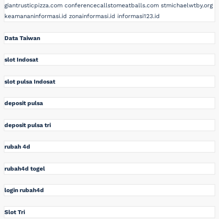
giantrusticpizza.com
conferencecallstomeatballs.com
stmichaelwtby.org
keamananinformasi.id
zonainformasi.id
informasi123.id
Data Taiwan
slot Indosat
slot pulsa Indosat
deposit pulsa
deposit pulsa tri
rubah 4d
rubah4d togel
login rubah4d
Slot Tri