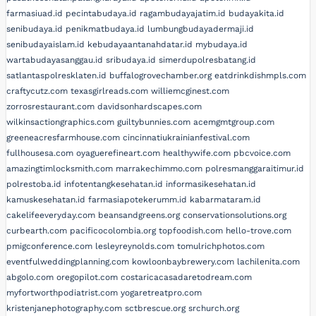
farmasiuad.id
pecintabudaya.id
ragambudayajatim.id
budayakita.id
senibudaya.id
penikmatbudaya.id
lumbungbudayadermaji.id
senibudayaislam.id
kebudayaantanahdatar.id
mybudaya.id
wartabudayasanggau.id
sribudaya.id
simerdupolresbatang.id
satlantaspolresklaten.id
buffalogrovechamber.org
eatdrinkdishmpls.com
craftycutz.com
texasgirlreads.com
williemcginest.com
zorrosrestaurant.com
davidsonhardscapes.com
wilkinsactiongraphics.com
guiltybunnies.com
acemgmtgroup.com
greeneacresfarmhouse.com
cincinnatiukrainianfestival.com
fullhousesa.com
oyaguerefineart.com
healthywife.com
pbcvoice.com
amazingtimlocksmith.com
marrakechimmo.com
polresmanggaraitimur.id
polrestoba.id
infotentangkesehatan.id
informasikesehatan.id
kamuskesehatan.id
farmasiapotekerumm.id
kabarmataram.id
cakelifeeveryday.com
beansandgreens.org
conservationsolutions.org
curbearth.com
pacificocolombia.org
topfoodish.com
hello-trove.com
pmigconference.com
lesleyreynolds.com
tomulrichphotos.com
eventfulweddingplanning.com
kowloonbaybrewery.com
lachilenita.com
abgolo.com
oregopilot.com
costaricacasadaretodream.com
myfortworthpodiatrist.com
yogaretreatpro.com
kristenjanephotography.com
sctbrescue.org
srchurch.org