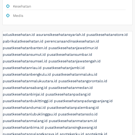
Kesehatan
Medis
solusikesehatan.id
asuransikesehatansyariah.id
pusatkesehatanstore.id
pabrikalatkesehatan.id
perencanaandinaskesehatan.id
pusatkesehatanbanten.id
pusatkesehatanjawatimur.id
pusatkesehatansumut.id
pusatkesehatansumbar.id
pusatkesehatansumsel.id
pusatkesehatanjawatengah.id
pusatkesehatanriau.id
pusatkesehatanjambi.id
pusatkesehatanbengkulu.id
pusatkesehatanmaluku.id
pusatkesehatanmalukuutara.id
pusatkesehatangorontalo.id
pusatkesehatansabang.id
pusatkesehatanmedan.id
pusatkesehatanbinjai.id
pusatkesehatanpadang.id
pusatkesehatanbukittinggi.id
pusatkesehatanpadangpanjang.id
pusatkesehatandumai.id
pusatkesehatanpalembang.id
pusatkesehatanlubuklinggau.id
pusatkesehatansolo.id
pusatkesehatanmalang.id
pusatkesehatanmataram.id
pusatkesehatanbima.id
pusatkesehatansingkawang.id
pusatkesehatanpalangkaraya.id
apotekerku.id
apotekmk.id