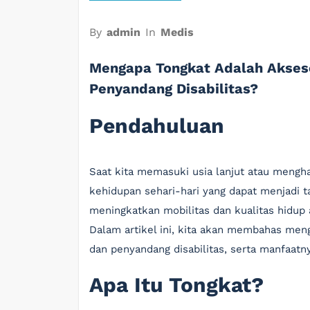
By
admin
In
Medis
Mengapa Tongkat Adalah Akseso
Penyandang Disabilitas?
Pendahuluan
Saat kita memasuki usia lanjut atau mengha
kehidupan sehari-hari yang dapat menjadi ta
meningkatkan mobilitas dan kualitas hidup 
Dalam artikel ini, kita akan membahas meng
dan penyandang disabilitas, serta manfaatn
Apa Itu Tongkat?