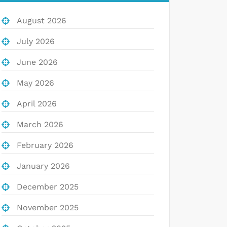
August 2026
July 2026
June 2026
May 2026
April 2026
March 2026
February 2026
January 2026
December 2025
November 2025