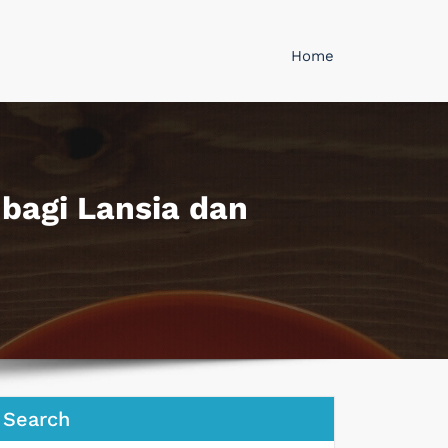
Home
bagi Lansia dan
Search