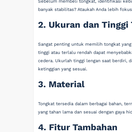
Sebelum membeli tongkat, identifikasi ke
banyak stabilitas? Ataukah Anda lebih fok
2. Ukuran dan Tinggi
Sangat penting untuk memilih tongkat yang 
tinggi atau terlalu rendah dapat menyebab
cedera. Ukurlah tinggi lengan saat berdiri,
ketinggian yang sesuai.
3. Material
Tongkat tersedia dalam berbagai bahan, ter
yang tahan lama dan sesuai dengan gaya hi
4. Fitur Tambahan