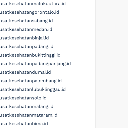
usatkesehatanmalukuutara.id
usatkesehatangorontalo.id
usatkesehatansabang.id
usatkesehatanmedan.id
usatkesehatanbinjai.id
usatkesehatanpadang.id
usatkesehatanbukittinggi.id
usatkesehatanpadangpanjang.id
usatkesehatandumai.id
usatkesehatanpalembang.id
usatkesehatanlubuklinggau.id
usatkesehatansolo.id
usatkesehatanmalang.id
usatkesehatanmataram.id
usatkesehatanbima.id