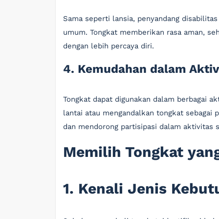
Sama seperti lansia, penyandang disabilita
umum. Tongkat memberikan rasa aman, se
dengan lebih percaya diri.
4. Kemudahan dalam Aktivi
Tongkat dapat digunakan dalam berbagai akt
lantai atau mengandalkan tongkat sebagai p
dan mendorong partisipasi dalam aktivitas s
Memilih Tongkat yan
1. Kenali Jenis Kebu