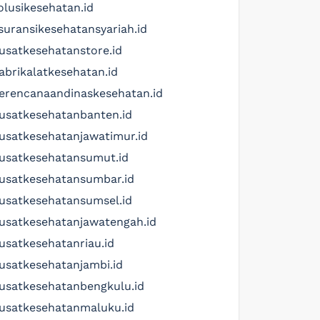
olusikesehatan.id
suransikesehatansyariah.id
usatkesehatanstore.id
abrikalatkesehatan.id
erencanaandinaskesehatan.id
usatkesehatanbanten.id
usatkesehatanjawatimur.id
usatkesehatansumut.id
usatkesehatansumbar.id
usatkesehatansumsel.id
usatkesehatanjawatengah.id
usatkesehatanriau.id
usatkesehatanjambi.id
usatkesehatanbengkulu.id
usatkesehatanmaluku.id