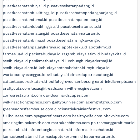
pusatkesehatanbinjai.id
pusatkesehatanpadang.id
pusatkesehatanbukittinggi.id
pusatkesehatanpadangpanjang.id
pusatkesehatandumai.id
pusatkesehatanpalembang.id
pusatkesehatanlubuklinggau.id
pusatkesehatansolo.id
pusatkesehatanmalang.id
pusatkesehatanmataram.id
pusatkesehatanbima.id
pusatkesehatansingkawang.id
pusatkesehatanpalangkaraya.id
apotekerku.id
apotekmk.id
farmasiuad.id
pecintabudaya.id
ragambudayajatim.id
budayakita.id
senibudaya.id
penikmatbudaya.id
lumbungbudayadermaji.id
senibudayaislam.id
kebudayaantanahdatar.id
mybudaya.id
wartabudayasanggau.id
sribudaya.id
simerdupolresbatang.id
satlantaspolresklaten.id
buffalogrovechamber.org
eatdrinkdishmpls.com
craftycutz.com
texasgirlreads.com
williemcginest.com
zorrosrestaurant.com
davidsonhardscapes.com
wilkinsactiongraphics.com
guiltybunnies.com
acemgmtgroup.com
greeneacresfarmhouse.com
cincinnatiukrainianfestival.com
fullhousesa.com
oyaguerefineart.com
healthywife.com
pbcvoice.com
amazingtimlocksmith.com
marrakechimmo.com
polresmanggaraitimur.id
polrestoba.id
infotentangkesehatan.id
informasikesehatan.id
kamuskesehatan.id
farmasiapotekerumm.id
kabarmataram.id