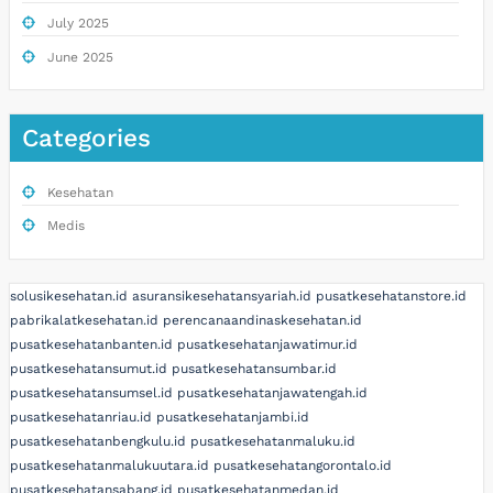
July 2025
June 2025
Categories
Kesehatan
Medis
solusikesehatan.id
asuransikesehatansyariah.id
pusatkesehatanstore.id
pabrikalatkesehatan.id
perencanaandinaskesehatan.id
pusatkesehatanbanten.id
pusatkesehatanjawatimur.id
pusatkesehatansumut.id
pusatkesehatansumbar.id
pusatkesehatansumsel.id
pusatkesehatanjawatengah.id
pusatkesehatanriau.id
pusatkesehatanjambi.id
pusatkesehatanbengkulu.id
pusatkesehatanmaluku.id
pusatkesehatanmalukuutara.id
pusatkesehatangorontalo.id
pusatkesehatansabang.id
pusatkesehatanmedan.id