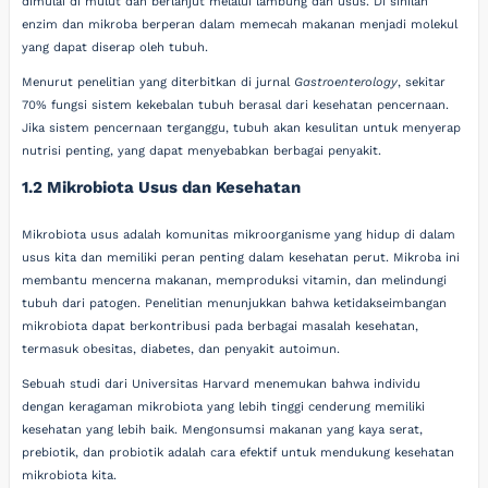
dimulai di mulut dan berlanjut melalui lambung dan usus. Di sinilah
enzim dan mikroba berperan dalam memecah makanan menjadi molekul
yang dapat diserap oleh tubuh.
Menurut penelitian yang diterbitkan di jurnal
Gastroenterology
, sekitar
70% fungsi sistem kekebalan tubuh berasal dari kesehatan pencernaan.
Jika sistem pencernaan terganggu, tubuh akan kesulitan untuk menyerap
nutrisi penting, yang dapat menyebabkan berbagai penyakit.
1.2 Mikrobiota Usus dan Kesehatan
Mikrobiota usus adalah komunitas mikroorganisme yang hidup di dalam
usus kita dan memiliki peran penting dalam kesehatan perut. Mikroba ini
membantu mencerna makanan, memproduksi vitamin, dan melindungi
tubuh dari patogen. Penelitian menunjukkan bahwa ketidakseimbangan
mikrobiota dapat berkontribusi pada berbagai masalah kesehatan,
termasuk obesitas, diabetes, dan penyakit autoimun.
Sebuah studi dari Universitas Harvard menemukan bahwa individu
dengan keragaman mikrobiota yang lebih tinggi cenderung memiliki
kesehatan yang lebih baik. Mengonsumsi makanan yang kaya serat,
prebiotik, dan probiotik adalah cara efektif untuk mendukung kesehatan
mikrobiota kita.