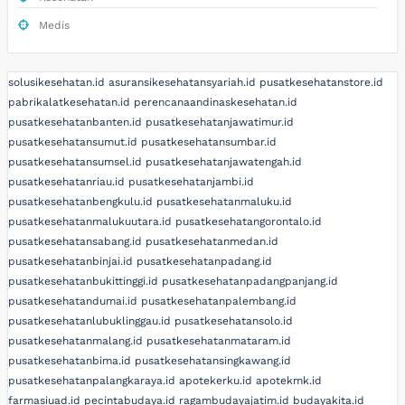
Medis
solusikesehatan.id
asuransikesehatansyariah.id
pusatkesehatanstore.id
pabrikalatkesehatan.id
perencanaandinaskesehatan.id
pusatkesehatanbanten.id
pusatkesehatanjawatimur.id
pusatkesehatansumut.id
pusatkesehatansumbar.id
pusatkesehatansumsel.id
pusatkesehatanjawatengah.id
pusatkesehatanriau.id
pusatkesehatanjambi.id
pusatkesehatanbengkulu.id
pusatkesehatanmaluku.id
pusatkesehatanmalukuutara.id
pusatkesehatangorontalo.id
pusatkesehatansabang.id
pusatkesehatanmedan.id
pusatkesehatanbinjai.id
pusatkesehatanpadang.id
pusatkesehatanbukittinggi.id
pusatkesehatanpadangpanjang.id
pusatkesehatandumai.id
pusatkesehatanpalembang.id
pusatkesehatanlubuklinggau.id
pusatkesehatansolo.id
pusatkesehatanmalang.id
pusatkesehatanmataram.id
pusatkesehatanbima.id
pusatkesehatansingkawang.id
pusatkesehatanpalangkaraya.id
apotekerku.id
apotekmk.id
farmasiuad.id
pecintabudaya.id
ragambudayajatim.id
budayakita.id