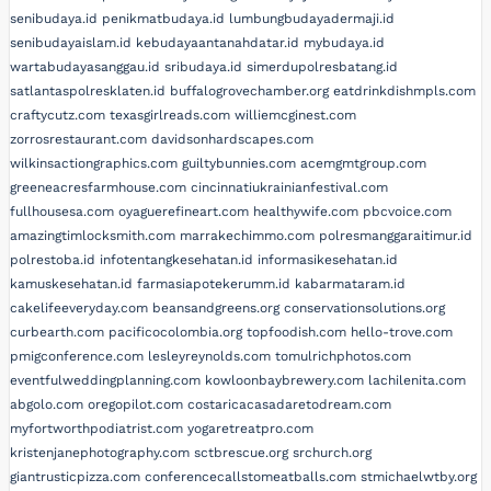
senibudaya.id
penikmatbudaya.id
lumbungbudayadermaji.id
senibudayaislam.id
kebudayaantanahdatar.id
mybudaya.id
wartabudayasanggau.id
sribudaya.id
simerdupolresbatang.id
satlantaspolresklaten.id
buffalogrovechamber.org
eatdrinkdishmpls.com
craftycutz.com
texasgirlreads.com
williemcginest.com
zorrosrestaurant.com
davidsonhardscapes.com
wilkinsactiongraphics.com
guiltybunnies.com
acemgmtgroup.com
greeneacresfarmhouse.com
cincinnatiukrainianfestival.com
fullhousesa.com
oyaguerefineart.com
healthywife.com
pbcvoice.com
amazingtimlocksmith.com
marrakechimmo.com
polresmanggaraitimur.id
polrestoba.id
infotentangkesehatan.id
informasikesehatan.id
kamuskesehatan.id
farmasiapotekerumm.id
kabarmataram.id
cakelifeeveryday.com
beansandgreens.org
conservationsolutions.org
curbearth.com
pacificocolombia.org
topfoodish.com
hello-trove.com
pmigconference.com
lesleyreynolds.com
tomulrichphotos.com
eventfulweddingplanning.com
kowloonbaybrewery.com
lachilenita.com
abgolo.com
oregopilot.com
costaricacasadaretodream.com
myfortworthpodiatrist.com
yogaretreatpro.com
kristenjanephotography.com
sctbrescue.org
srchurch.org
giantrusticpizza.com
conferencecallstomeatballs.com
stmichaelwtby.org