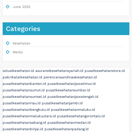
June 2025
Categories
Kesehatan
Medis
solusikesehatan.id
asuransikesehatansyariah.id
pusatkesehatanstore.id
pabrikalatkesehatan.id
perencanaandinaskesehatan.id
pusatkesehatanbanten.id
pusatkesehatanjawatimur.id
pusatkesehatansumut.id
pusatkesehatansumbar.id
pusatkesehatansumsel.id
pusatkesehatanjawatengah.id
pusatkesehatanriau.id
pusatkesehatanjambi.id
pusatkesehatanbengkulu.id
pusatkesehatanmaluku.id
pusatkesehatanmalukuutara.id
pusatkesehatangorontalo.id
pusatkesehatansabang.id
pusatkesehatanmedan.id
pusatkesehatanbinjai.id
pusatkesehatanpadang.id