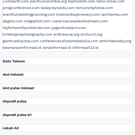
curbearth.com
pacificocolombia.org
topfoodish.com
hello-trove.com
pmigconference.com
lesleyreynolds.com
tomulrichphotos.com
eventfulweddingplanning.com
kowloonbaybrewery.com
lachilenita.com
abgolo.com
oregopilot.com
costaricacasadaretodream.com
myfortworthpodiatrist.com
yogaretreatpro.com
kristenjanephotography.com
sctbrescue.org
srchurch.org
giantrusticpizza.com
conferencecallstomeatballs.com
stmichaelwtby.org
keamananinformasi.id
zonainformasi.id
informasi123.id
Data Taiwan
slot Indosat
slot pulsa Indosat
deposit pulsa
deposit pulsa tri
rubah 4d