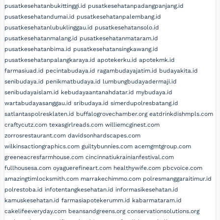
pusatkesehatanbukittinggi.id
pusatkesehatanpadangpanjang.id
pusatkesehatandumai.id
pusatkesehatanpalembang.id
pusatkesehatanlubuklinggau.id
pusatkesehatansolo.id
pusatkesehatanmalang.id
pusatkesehatanmataram.id
pusatkesehatanbima.id
pusatkesehatansingkawang.id
pusatkesehatanpalangkaraya.id
apotekerku.id
apotekmk.id
farmasiuad.id
pecintabudaya.id
ragambudayajatim.id
budayakita.id
senibudaya.id
penikmatbudaya.id
lumbungbudayadermaji.id
senibudayaislam.id
kebudayaantanahdatar.id
mybudaya.id
wartabudayasanggau.id
sribudaya.id
simerdupolresbatang.id
satlantaspolresklaten.id
buffalogrovechamber.org
eatdrinkdishmpls.com
craftycutz.com
texasgirlreads.com
williemcginest.com
zorrosrestaurant.com
davidsonhardscapes.com
wilkinsactiongraphics.com
guiltybunnies.com
acemgmtgroup.com
greeneacresfarmhouse.com
cincinnatiukrainianfestival.com
fullhousesa.com
oyaguerefineart.com
healthywife.com
pbcvoice.com
amazingtimlocksmith.com
marrakechimmo.com
polresmanggaraitimur.id
polrestoba.id
infotentangkesehatan.id
informasikesehatan.id
kamuskesehatan.id
farmasiapotekerumm.id
kabarmataram.id
cakelifeeveryday.com
beansandgreens.org
conservationsolutions.org