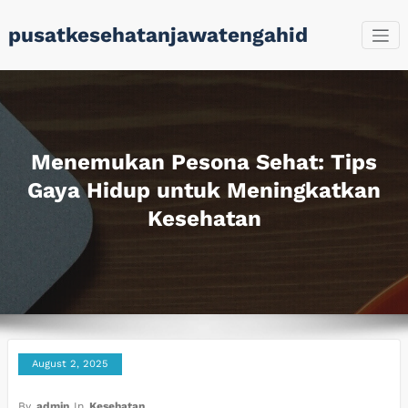
Skip
pusatkesehatanjawatengahid
to
content
Menemukan Pesona Sehat: Tips
Gaya Hidup untuk Meningkatkan
Kesehatan
August 2, 2025
By
admin
In
Kesehatan