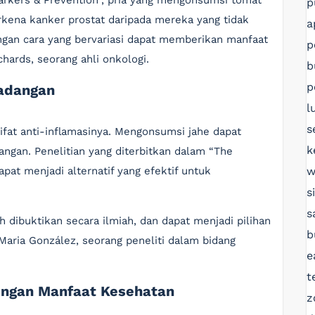
arkers & Prevention”, pria yang mengonsumsi tomat
p
erkena kanker prostat daripada mereka yang tidak
a
an cara yang bervariasi dapat memberikan manfaat
p
chards, seorang ahli onkologi.
b
p
radangan
l
s
ifat anti-inflamasinya. Mengonsumsi jahe dapat
k
gan. Penelitian yang diterbitkan dalam “The
w
pat menjadi alternatif yang efektif untuk
s
s
ah dibuktikan secara ilmiah, dan dapat menjadi pilihan
b
 Maria González, seorang peneliti dalam bidang
e
t
dengan Manfaat Kesehatan
z