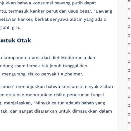
nunjukkan bahwa konsumsi bawang putih dapat
p
tu, termasuk kanker perut dan usus besar. “Bawang
p
elawan kanker, berkat senyawa allicin yang ada di
p
ahli gizi.
p
untuk Otak
p
p
atu komponen utama dari diet Mediterania dan
p
ndung asam lemak tak jenuh tunggal dan
p
 mengurangi risiko penyakit Alzheimer.
p
oscience” menunjukkan bahwa konsumsi minyak zaitun
p
an otak dan menurunkan risiko penurunan fungsi
p
og, menjelaskan, “Minyak zaitun adalah bahan yang
p
otak, dan sangat disarankan untuk dimasukkan dalam
p
p