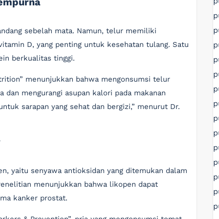
p
Sempurna
p
p
pandang sebelah mata. Namun, telur memiliki
p
 vitamin D, yang penting untuk kesehatan tulang. Satu
in berkualitas tinggi.
p
p
Nutrition” menunjukkan bahwa mengonsumsi telur
p
a dan mengurangi asupan kalori pada makanan
p
 untuk sarapan yang sehat dan bergizi,” menurut Dr.
p
p
r
p
p
pen, yaitu senyawa antioksidan yang ditemukan dalam
p
enelitian menunjukkan bahwa likopen dapat
p
ma kanker prostat.
p