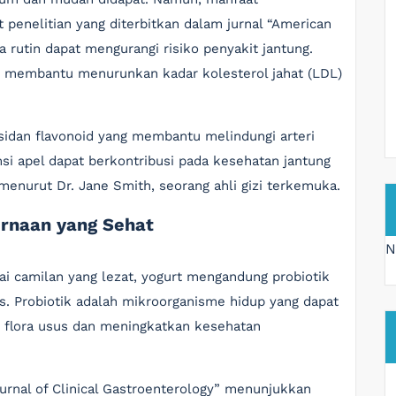
 penelitian yang diterbitkan dalam jurnal “American
a rutin dapat mengurangi risiko penyakit jantung.
ng membantu menurunkan kadar kolesterol jahat (LDL)
ksidan flavonoid yang membantu melindungi arteri
si apel dapat berkontribusi pada kesehatan jantung
enurut Dr. Jane Smith, seorang ahli gizi terkemuka.
ernaan yang Sehat
N
gai camilan yang lezat, yogurt mengandung probiotik
s. Probiotik adalah mikroorganisme hidup yang dapat
lora usus dan meningkatkan kesehatan
urnal of Clinical Gastroenterology” menunjukkan