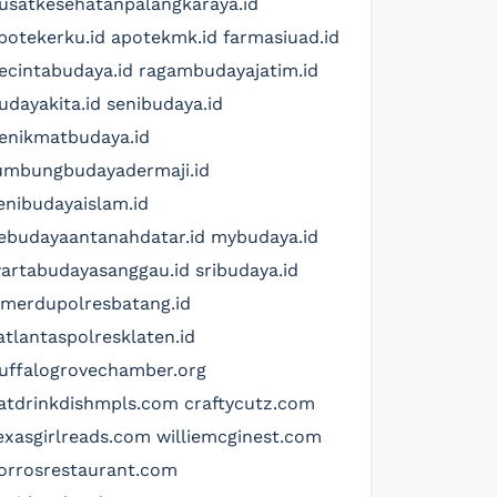
usatkesehatanpalangkaraya.id
potekerku.id
apotekmk.id
farmasiuad.id
ecintabudaya.id
ragambudayajatim.id
udayakita.id
senibudaya.id
enikmatbudaya.id
umbungbudayadermaji.id
enibudayaislam.id
ebudayaantanahdatar.id
mybudaya.id
artabudayasanggau.id
sribudaya.id
imerdupolresbatang.id
atlantaspolresklaten.id
uffalogrovechamber.org
atdrinkdishmpls.com
craftycutz.com
exasgirlreads.com
williemcginest.com
orrosrestaurant.com