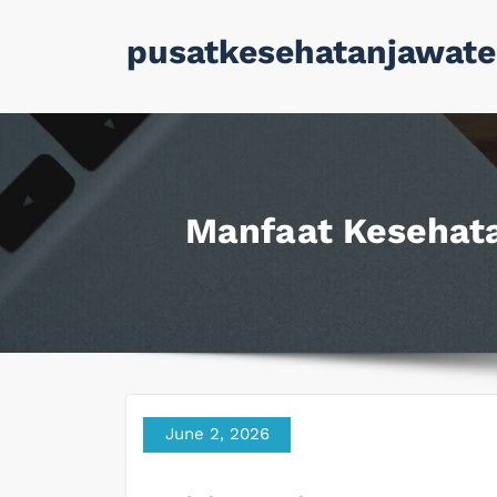
Skip
pusatkesehatanjawate
to
content
Manfaat Kesehata
June 2, 2026