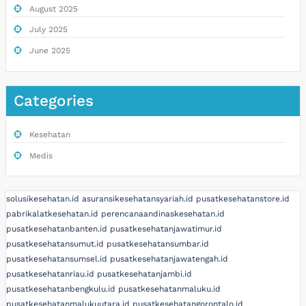
August 2025
July 2025
June 2025
Categories
Kesehatan
Medis
solusikesehatan.id
asuransikesehatansyariah.id
pusatkesehatanstore.id
pabrikalatkesehatan.id
perencanaandinaskesehatan.id
pusatkesehatanbanten.id
pusatkesehatanjawatimur.id
pusatkesehatansumut.id
pusatkesehatansumbar.id
pusatkesehatansumsel.id
pusatkesehatanjawatengah.id
pusatkesehatanriau.id
pusatkesehatanjambi.id
pusatkesehatanbengkulu.id
pusatkesehatanmaluku.id
pusatkesehatanmalukuutara.id
pusatkesehatangorontalo.id