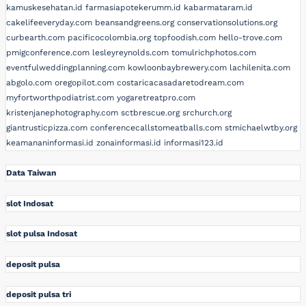
kamuskesehatan.id
farmasiapotekerumm.id
kabarmataram.id
cakelifeeveryday.com
beansandgreens.org
conservationsolutions.org
curbearth.com
pacificocolombia.org
topfoodish.com
hello-trove.com
pmigconference.com
lesleyreynolds.com
tomulrichphotos.com
eventfulweddingplanning.com
kowloonbaybrewery.com
lachilenita.com
abgolo.com
oregopilot.com
costaricacasadaretodream.com
myfortworthpodiatrist.com
yogaretreatpro.com
kristenjanephotography.com
sctbrescue.org
srchurch.org
giantrusticpizza.com
conferencecallstomeatballs.com
stmichaelwtby.org
keamananinformasi.id
zonainformasi.id
informasi123.id
Data Taiwan
slot Indosat
slot pulsa Indosat
deposit pulsa
deposit pulsa tri