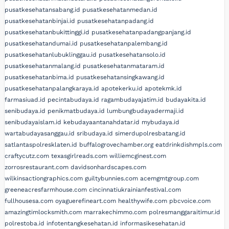
pusatkesehatansabang.id
pusatkesehatanmedan.id
pusatkesehatanbinjai.id
pusatkesehatanpadang.id
pusatkesehatanbukittinggi.id
pusatkesehatanpadangpanjang.id
pusatkesehatandumai.id
pusatkesehatanpalembang.id
pusatkesehatanlubuklinggau.id
pusatkesehatansolo.id
pusatkesehatanmalang.id
pusatkesehatanmataram.id
pusatkesehatanbima.id
pusatkesehatansingkawang.id
pusatkesehatanpalangkaraya.id
apotekerku.id
apotekmk.id
farmasiuad.id
pecintabudaya.id
ragambudayajatim.id
budayakita.id
senibudaya.id
penikmatbudaya.id
lumbungbudayadermaji.id
senibudayaislam.id
kebudayaantanahdatar.id
mybudaya.id
wartabudayasanggau.id
sribudaya.id
simerdupolresbatang.id
satlantaspolresklaten.id
buffalogrovechamber.org
eatdrinkdishmpls.com
craftycutz.com
texasgirlreads.com
williemcginest.com
zorrosrestaurant.com
davidsonhardscapes.com
wilkinsactiongraphics.com
guiltybunnies.com
acemgmtgroup.com
greeneacresfarmhouse.com
cincinnatiukrainianfestival.com
fullhousesa.com
oyaguerefineart.com
healthywife.com
pbcvoice.com
amazingtimlocksmith.com
marrakechimmo.com
polresmanggaraitimur.id
polrestoba.id
infotentangkesehatan.id
informasikesehatan.id