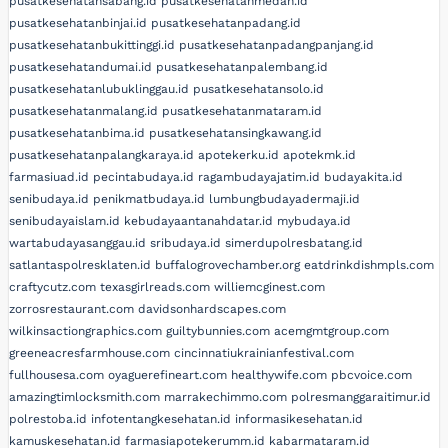
pusatkesehatansabang.id
pusatkesehatanmedan.id
pusatkesehatanbinjai.id
pusatkesehatanpadang.id
pusatkesehatanbukittinggi.id
pusatkesehatanpadangpanjang.id
pusatkesehatandumai.id
pusatkesehatanpalembang.id
pusatkesehatanlubuklinggau.id
pusatkesehatansolo.id
pusatkesehatanmalang.id
pusatkesehatanmataram.id
pusatkesehatanbima.id
pusatkesehatansingkawang.id
pusatkesehatanpalangkaraya.id
apotekerku.id
apotekmk.id
farmasiuad.id
pecintabudaya.id
ragambudayajatim.id
budayakita.id
senibudaya.id
penikmatbudaya.id
lumbungbudayadermaji.id
senibudayaislam.id
kebudayaantanahdatar.id
mybudaya.id
wartabudayasanggau.id
sribudaya.id
simerdupolresbatang.id
satlantaspolresklaten.id
buffalogrovechamber.org
eatdrinkdishmpls.com
craftycutz.com
texasgirlreads.com
williemcginest.com
zorrosrestaurant.com
davidsonhardscapes.com
wilkinsactiongraphics.com
guiltybunnies.com
acemgmtgroup.com
greeneacresfarmhouse.com
cincinnatiukrainianfestival.com
fullhousesa.com
oyaguerefineart.com
healthywife.com
pbcvoice.com
amazingtimlocksmith.com
marrakechimmo.com
polresmanggaraitimur.id
polrestoba.id
infotentangkesehatan.id
informasikesehatan.id
kamuskesehatan.id
farmasiapotekerumm.id
kabarmataram.id