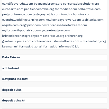
cakelifeeveryday.com
beansandgreens.org
conservationsolutions.org
curbearth.com
pacificocolombia.org
topfoodish.com
hello-trove.com
pmigconference.com
lesleyreynolds.com
tomulrichphotos.com
eventfulweddingplanning.com
kowloonbaybrewery.com
lachilenita.com
abgolo.com
oregopilot.com
costaricacasadaretodream.com
myfortworthpodiatrist.com
yogaretreatpro.com
kristenjanephotography.com
sctbrescue.org
srchurch.org
giantrusticpizza.com
conferencecallstomeatballs.com
stmichaelwtby.org
keamananinformasi.id
zonainformasi.id
informasi123.id
Data Taiwan
slot Indosat
slot pulsa Indosat
deposit pulsa
deposit pulsa tri