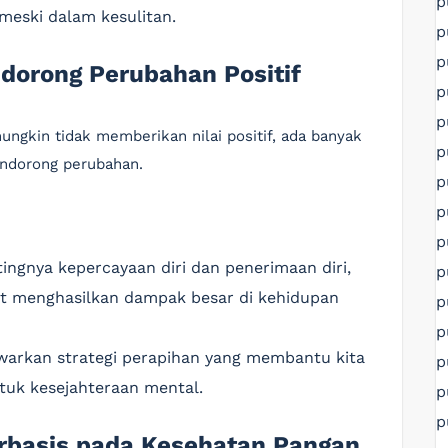
p
eski dalam kesulitan.
p
p
ndorong Perubahan Positif
p
p
ungkin tidak memberikan nilai positif, ada banyak
p
endorong perubahan.
p
p
p
ingnya kepercayaan diri dan penerimaan diri,
p
at menghasilkan dampak besar di kehidupan
p
p
arkan strategi perapihan yang membantu kita
p
uk kesejahteraan mental.
p
p
erbasis pada Kesehatan Pangan