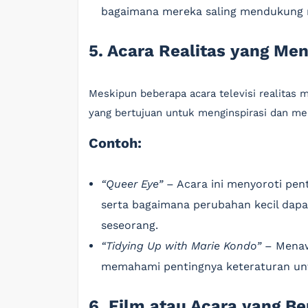
bagaimana mereka saling mendukung m
5. Acara Realitas yang Me
Meskipun beberapa acara televisi realitas m
yang bertujuan untuk menginspirasi dan m
Contoh:
“Queer Eye”
– Acara ini menyoroti pent
serta bagaimana perubahan kecil dap
seseorang.
“Tidying Up with Marie Kondo”
– Menaw
memahami pentingnya keteraturan unt
6. Film atau Acara yang B