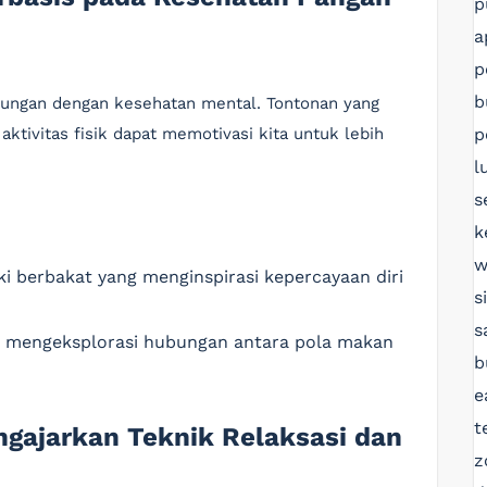
p
a
p
b
bungan dengan kesehatan mental. Tontonan yang
p
tivitas fisik dapat memotivasi kita untuk lebih
l
s
k
w
 berbakat yang menginspirasi kepercayaan diri
s
s
mengeksplorasi hubungan antara pola makan
b
e
t
engajarkan Teknik Relaksasi dan
z