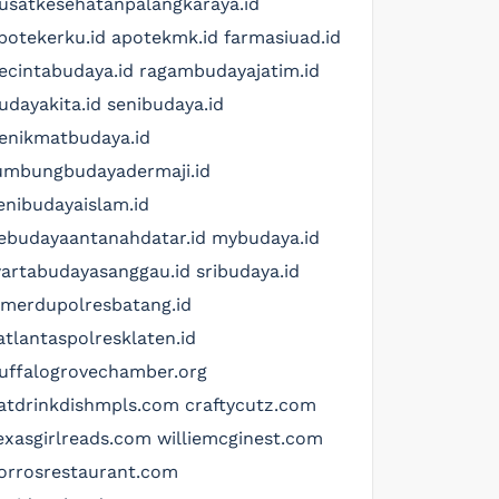
usatkesehatanpalangkaraya.id
potekerku.id
apotekmk.id
farmasiuad.id
ecintabudaya.id
ragambudayajatim.id
udayakita.id
senibudaya.id
enikmatbudaya.id
umbungbudayadermaji.id
enibudayaislam.id
ebudayaantanahdatar.id
mybudaya.id
artabudayasanggau.id
sribudaya.id
imerdupolresbatang.id
atlantaspolresklaten.id
uffalogrovechamber.org
atdrinkdishmpls.com
craftycutz.com
exasgirlreads.com
williemcginest.com
orrosrestaurant.com