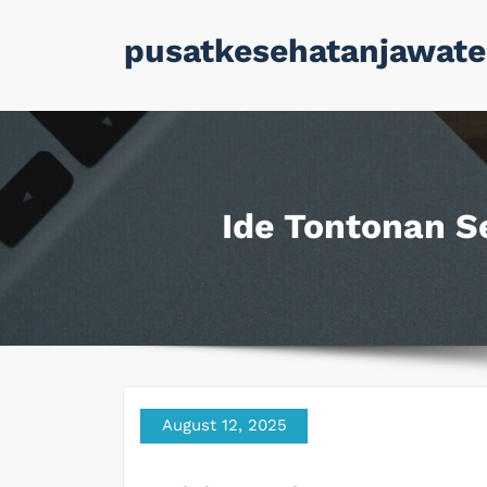
Skip
pusatkesehatanjawate
to
content
Ide Tontonan S
August 12, 2025