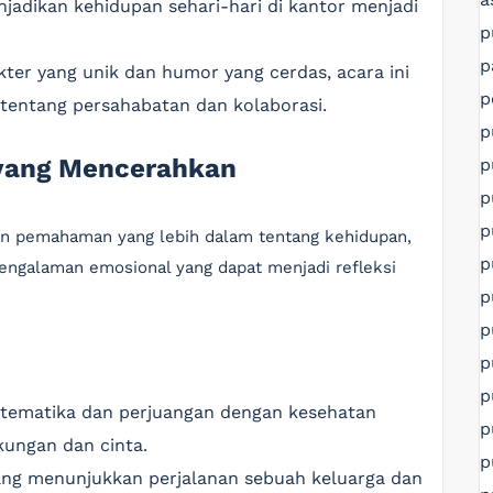
adikan kehidupan sehari-hari di kantor menjadi
p
p
ter yang unik dan humor yang cerdas, acara ini
p
tentang persahabatan dan kolaborasi.
p
 yang Mencerahkan
p
p
p
 pemahaman yang lebih dalam tentang kehidupan,
p
ngalaman emosional yang dapat menjadi refleksi
p
p
p
p
tematika dan perjuangan dengan kesehatan
p
kungan dan cinta.
p
ang menunjukkan perjalanan sebuah keluarga dan