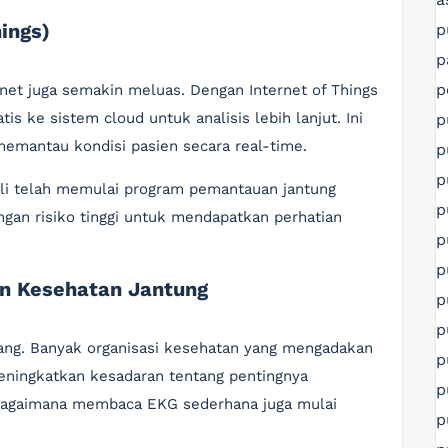
hings)
p
p
p
et juga semakin meluas. Dengan Internet of Things
is ke sistem cloud untuk analisis lebih lanjut. Ini
p
mantau kondisi pasien secara real-time.
p
p
ali telah memulai program pemantauan jantung
p
gan risiko tinggi untuk mendapatkan perhatian
p
p
an Kesehatan Jantung
p
p
ang. Banyak organisasi kesehatan yang mengadakan
p
eningkatkan kesadaran tentang pentingnya
p
 bagaimana membaca EKG sederhana juga mulai
p