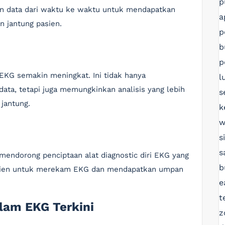
p
an data dari waktu ke waktu untuk mendapatkan
a
n jantung pasien.
p
b
p
EKG semakin meningkat. Ini tidak hanya
l
ta, tetapi juga memungkinkan analisis yang lebih
s
jantung.
k
w
s
s
mendorong penciptaan alat diagnostic diri EKG yang
b
asien untuk merekam EKG dan mendapatkan umpan
e
t
lam EKG Terkini
z