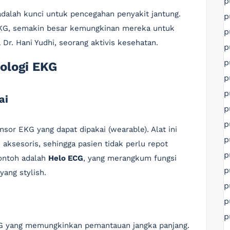
p
adalah kunci untuk pencegahan penyakit jantung.
p
EKG, semakin besar kemungkinan mereka untuk
p
r. Hani Yudhi, seorang aktivis kesehatan.
p
p
nologi EKG
p
p
ai
p
p
or EKG yang dapat dipakai (wearable). Alat ini
p
u aksesoris, sehingga pasien tidak perlu repot
p
ontoh adalah
Helo ECG
, yang merangkum fungsi
p
ang stylish.
p
p
p
EKG yang memungkinkan pemantauan jangka panjang.