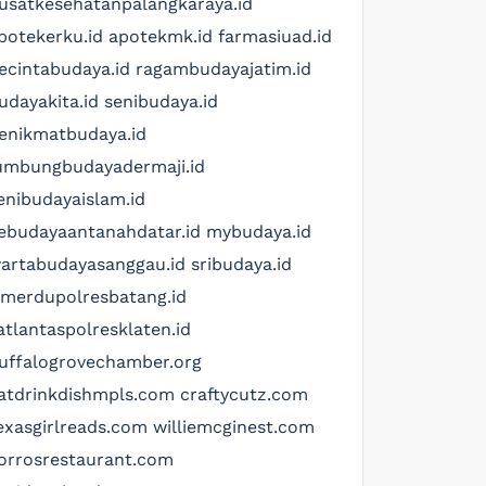
usatkesehatanpalangkaraya.id
potekerku.id
apotekmk.id
farmasiuad.id
ecintabudaya.id
ragambudayajatim.id
udayakita.id
senibudaya.id
enikmatbudaya.id
umbungbudayadermaji.id
enibudayaislam.id
ebudayaantanahdatar.id
mybudaya.id
artabudayasanggau.id
sribudaya.id
imerdupolresbatang.id
atlantaspolresklaten.id
uffalogrovechamber.org
atdrinkdishmpls.com
craftycutz.com
exasgirlreads.com
williemcginest.com
orrosrestaurant.com