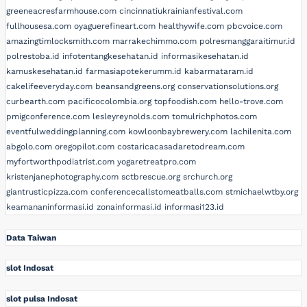
greeneacresfarmhouse.com
cincinnatiukrainianfestival.com
fullhousesa.com
oyaguerefineart.com
healthywife.com
pbcvoice.com
amazingtimlocksmith.com
marrakechimmo.com
polresmanggaraitimur.id
polrestoba.id
infotentangkesehatan.id
informasikesehatan.id
kamuskesehatan.id
farmasiapotekerumm.id
kabarmataram.id
cakelifeeveryday.com
beansandgreens.org
conservationsolutions.org
curbearth.com
pacificocolombia.org
topfoodish.com
hello-trove.com
pmigconference.com
lesleyreynolds.com
tomulrichphotos.com
eventfulweddingplanning.com
kowloonbaybrewery.com
lachilenita.com
abgolo.com
oregopilot.com
costaricacasadaretodream.com
myfortworthpodiatrist.com
yogaretreatpro.com
kristenjanephotography.com
sctbrescue.org
srchurch.org
giantrusticpizza.com
conferencecallstomeatballs.com
stmichaelwtby.org
keamananinformasi.id
zonainformasi.id
informasi123.id
Data Taiwan
slot Indosat
slot pulsa Indosat