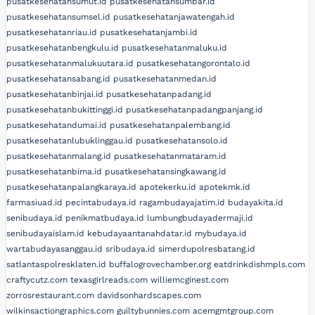
pusatkesehatansumut.id
pusatkesehatansumbar.id
pusatkesehatansumsel.id
pusatkesehatanjawatengah.id
pusatkesehatanriau.id
pusatkesehatanjambi.id
pusatkesehatanbengkulu.id
pusatkesehatanmaluku.id
pusatkesehatanmalukuutara.id
pusatkesehatangorontalo.id
pusatkesehatansabang.id
pusatkesehatanmedan.id
pusatkesehatanbinjai.id
pusatkesehatanpadang.id
pusatkesehatanbukittinggi.id
pusatkesehatanpadangpanjang.id
pusatkesehatandumai.id
pusatkesehatanpalembang.id
pusatkesehatanlubuklinggau.id
pusatkesehatansolo.id
pusatkesehatanmalang.id
pusatkesehatanmataram.id
pusatkesehatanbima.id
pusatkesehatansingkawang.id
pusatkesehatanpalangkaraya.id
apotekerku.id
apotekmk.id
farmasiuad.id
pecintabudaya.id
ragambudayajatim.id
budayakita.id
senibudaya.id
penikmatbudaya.id
lumbungbudayadermaji.id
senibudayaislam.id
kebudayaantanahdatar.id
mybudaya.id
wartabudayasanggau.id
sribudaya.id
simerdupolresbatang.id
satlantaspolresklaten.id
buffalogrovechamber.org
eatdrinkdishmpls.com
craftycutz.com
texasgirlreads.com
williemcginest.com
zorrosrestaurant.com
davidsonhardscapes.com
wilkinsactiongraphics.com
guiltybunnies.com
acemgmtgroup.com