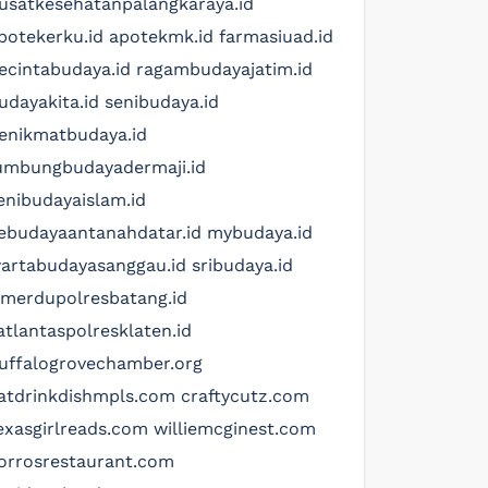
usatkesehatanpalangkaraya.id
potekerku.id
apotekmk.id
farmasiuad.id
ecintabudaya.id
ragambudayajatim.id
udayakita.id
senibudaya.id
enikmatbudaya.id
umbungbudayadermaji.id
enibudayaislam.id
ebudayaantanahdatar.id
mybudaya.id
artabudayasanggau.id
sribudaya.id
imerdupolresbatang.id
atlantaspolresklaten.id
uffalogrovechamber.org
atdrinkdishmpls.com
craftycutz.com
exasgirlreads.com
williemcginest.com
orrosrestaurant.com