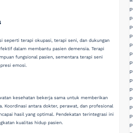
p
p
s
p
p
 seperti terapi okupasi, terapi seni, dan dukungan
p
 efektif dalam membantu pasien demensia. Terapi
p
puan fungsional pasien, sementara terapi seni
p
presi emosi.
p
p
p
p
watan kesehatan bekerja sama untuk memberikan
. Koordinasi antara dokter, perawat, dan profesional
p
apai hasil yang optimal. Pendekatan terintegrasi ini
p
gkatan kualitas hidup pasien.
p