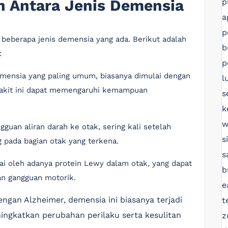
 Antara Jenis Demensia
p
a
p
beberapa jenis demensia yang ada. Berikut adalah
b
:
p
demensia yang paling umum, biasanya dimulai dengan
l
enyakit ini dapat memengaruhi kemampuan
s
k
w
gguan aliran darah ke otak, sering kali setelah
s
g pada bagian otak yang terkena.
s
ndai oleh adanya protein Lewy dalam otak, yang dapat
b
an gangguan motorik.
e
engan Alzheimer, demensia ini biasanya terjadi
t
ingkatkan perubahan perilaku serta kesulitan
z