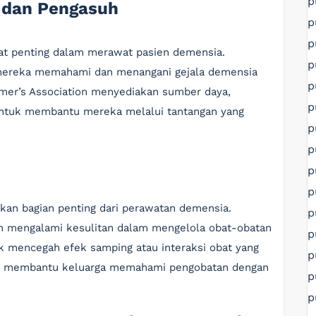
p
a dan Pengasuh
p
p
at penting dalam merawat pasien demensia.
p
mereka memahami dan menangani gejala demensia
p
eimer’s Association menyediakan sumber daya,
p
untuk membantu mereka melalui tantangan yang
p
p
p
p
kan bagian penting dari perawatan demensia.
p
n mengalami kesulitan dalam mengelola obat-obatan
p
k mencegah efek samping atau interaksi obat yang
p
at membantu keluarga memahami pengobatan dengan
p
p