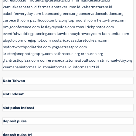
polrestoba.id
infotentangkesehatan.id
informasikesehatan.id
kamuskesehatan.id
farmasiapotekerumm.id
kabarmataram.id
cakelifeeveryday.com
beansandgreens.org
conservationsolutions.org
curbearth.com
pacificocolombia.org
topfoodish.com
hello-trove.com
pmigconference.com
lesleyreynolds.com
tomulrichphotos.com
eventfulweddingplanning.com
kowloonbaybrewery.com
lachilenita.com
abgolo.com
oregopilot.com
costaricacasadaretodream.com
myfortworthpodiatrist.com
yogaretreatpro.com
kristenjanephotography.com
sctbrescue.org
srchurch.org
giantrusticpizza.com
conferencecallstomeatballs.com
stmichaelwtby.org
keamananinformasi.id
zonainformasi.id
informasi123.id
Data Taiwan
slot Indosat
slot pulsa Indosat
deposit pulsa
deposit pulsa tri