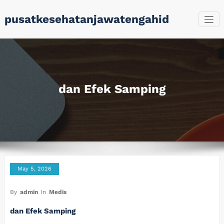
Skip
pusatkesehatanjawatengahid
to
content
dan Efek Samping
May 5, 2026
By
admin
In
Medis
dan Efek Samping