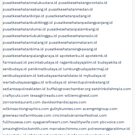
pusatkesehatanmalukuutara.id
pusatkesehatangorontalo.id
pusatkesehatansabang.id
pusatkesehatanmedan.id
pusatkesehatanbinjai.id
pusatkesehatanpadang.id
pusatkesehatanbukittinggi.id
pusatkesehatanpadangpanjang.id
pusatkesehatandumai.id
pusatkesehatanpalembang.id
pusatkesehatanlubuklinggau.id
pusatkesehatansolo.id
pusatkesehatanmalang.id
pusatkesehatanmataram.id
pusatkesehatanbima.id
pusatkesehatansingkawang.id
pusatkesehatanpalangkaraya.id
apotekerku.id
apotekmk.id
farmasiuad.id
pecintabudaya.id
ragambudayajatim.id
budayakita.id
senibudaya.id
penikmatbudaya.id
lumbungbudayadermaji.id
senibudayaislam.id
kebudayaantanahdatar.id
mybudaya.id
wartabudayasanggau.id
sribudaya.id
simerdupolresbatang.id
satlantaspolresklaten.id
buffalogrovechamber.org
eatdrinkdishmpls.com
craftycutz.com
texasgirlreads.com
williemcginest.com
zorrosrestaurant.com
davidsonhardscapes.com
wilkinsactiongraphics.com
guiltybunnies.com
acemgmtgroup.com
greeneacresfarmhouse.com
cincinnatiukrainianfestival.com
fullhousesa.com
oyaguerefineart.com
healthywife.com
pbcvoice.com
amazingtimlocksmith.com
marrakechimmo.com
polresmanggaraitimur.id