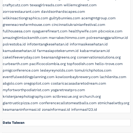
craftycutz.com
texasgirlreads.com
williemcginest.com
zorrosrestaurant.com
davidsonhardscapes.com
wilkinsactiongraphics.com
guiltybunnies.com
acemgmtgroup.com
greeneacresfarmhouse.com
cincinnatiukrainianfestival.com
fullhousesa.com
oyaguerefineart.com
healthywife.com
pbcvoice.com
amazingtimlocksmith.com
marrakechimmo.com
polresmanggaraitimur.id
polrestoba.id
infotentangkesehatan.id
informasikesehatan.id
kamuskesehatan.id
farmasiapotekerumm.id
kabarmataram.id
cakelifeeveryday.com
beansandgreens.org
conservationsolutions.org
curbearth.com
pacificocolombia.org
topfoodish.com
hello-trove.com
pmigconference.com
lesleyreynolds.com
tomulrichphotos.com
eventfulweddingplanning.com
kowloonbaybrewery.com
lachilenita.com
abgolo.com
oregopilot.com
costaricacasadaretodream.com
myfortworthpodiatrist.com
yogaretreatpro.com
kristenjanephotography.com
sctbrescue.org
srchurch.org
giantrusticpizza.com
conferencecallstomeatballs.com
stmichaelwtby.org
keamananinformasi.id
zonainformasi.id
informasi123.id
Data Taiwan