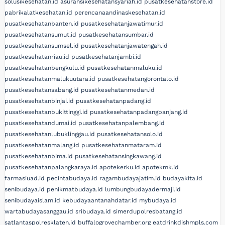
solusikesehatan.id
asuransikesehatansyariah.id
pusatkesehatanstore.id
pabrikalatkesehatan.id
perencanaandinaskesehatan.id
pusatkesehatanbanten.id
pusatkesehatanjawatimur.id
pusatkesehatansumut.id
pusatkesehatansumbar.id
pusatkesehatansumsel.id
pusatkesehatanjawatengah.id
pusatkesehatanriau.id
pusatkesehatanjambi.id
pusatkesehatanbengkulu.id
pusatkesehatanmaluku.id
pusatkesehatanmalukuutara.id
pusatkesehatangorontalo.id
pusatkesehatansabang.id
pusatkesehatanmedan.id
pusatkesehatanbinjai.id
pusatkesehatanpadang.id
pusatkesehatanbukittinggi.id
pusatkesehatanpadangpanjang.id
pusatkesehatandumai.id
pusatkesehatanpalembang.id
pusatkesehatanlubuklinggau.id
pusatkesehatansolo.id
pusatkesehatanmalang.id
pusatkesehatanmataram.id
pusatkesehatanbima.id
pusatkesehatansingkawang.id
pusatkesehatanpalangkaraya.id
apotekerku.id
apotekmk.id
farmasiuad.id
pecintabudaya.id
ragambudayajatim.id
budayakita.id
senibudaya.id
penikmatbudaya.id
lumbungbudayadermaji.id
senibudayaislam.id
kebudayaantanahdatar.id
mybudaya.id
wartabudayasanggau.id
sribudaya.id
simerdupolresbatang.id
satlantaspolresklaten.id
buffalogrovechamber.org
eatdrinkdishmpls.com