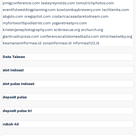
pmigconference.com
lesleyreynolds.com
tomulrichphotos.com
eventfulweddingplanning.com
kowloonbaybrewery.com
lachilenita.com
abgolo.com
oregopilot.com
costaricacasadaretodream.com
myfortworthpodiatrist.com
yogaretreatpro.com
kristenjanephotography.com
sctbrescue.org
srchurch.org
giantrusticpizza.com
conferencecallstomeatballs.com
stmichaelwtby.org
keamananinformasi.id
zonainformasi.id
informasi123.id
Data Taiwan
slot Indosat
slot pulsa Indosat
deposit pulsa
deposit pulsa tri
rubah 4d