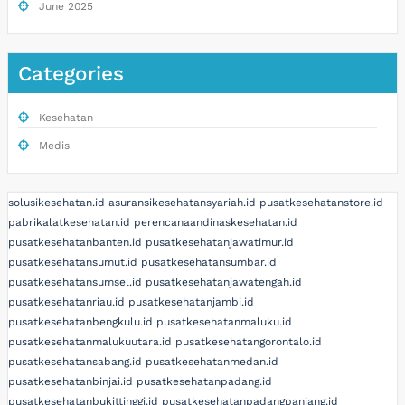
June 2025
Categories
Kesehatan
Medis
solusikesehatan.id
asuransikesehatansyariah.id
pusatkesehatanstore.id
pabrikalatkesehatan.id
perencanaandinaskesehatan.id
pusatkesehatanbanten.id
pusatkesehatanjawatimur.id
pusatkesehatansumut.id
pusatkesehatansumbar.id
pusatkesehatansumsel.id
pusatkesehatanjawatengah.id
pusatkesehatanriau.id
pusatkesehatanjambi.id
pusatkesehatanbengkulu.id
pusatkesehatanmaluku.id
pusatkesehatanmalukuutara.id
pusatkesehatangorontalo.id
pusatkesehatansabang.id
pusatkesehatanmedan.id
pusatkesehatanbinjai.id
pusatkesehatanpadang.id
pusatkesehatanbukittinggi.id
pusatkesehatanpadangpanjang.id