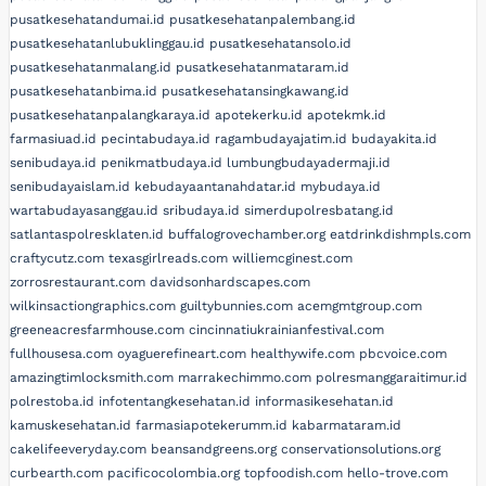
pusatkesehatandumai.id
pusatkesehatanpalembang.id
pusatkesehatanlubuklinggau.id
pusatkesehatansolo.id
pusatkesehatanmalang.id
pusatkesehatanmataram.id
pusatkesehatanbima.id
pusatkesehatansingkawang.id
pusatkesehatanpalangkaraya.id
apotekerku.id
apotekmk.id
farmasiuad.id
pecintabudaya.id
ragambudayajatim.id
budayakita.id
senibudaya.id
penikmatbudaya.id
lumbungbudayadermaji.id
senibudayaislam.id
kebudayaantanahdatar.id
mybudaya.id
wartabudayasanggau.id
sribudaya.id
simerdupolresbatang.id
satlantaspolresklaten.id
buffalogrovechamber.org
eatdrinkdishmpls.com
craftycutz.com
texasgirlreads.com
williemcginest.com
zorrosrestaurant.com
davidsonhardscapes.com
wilkinsactiongraphics.com
guiltybunnies.com
acemgmtgroup.com
greeneacresfarmhouse.com
cincinnatiukrainianfestival.com
fullhousesa.com
oyaguerefineart.com
healthywife.com
pbcvoice.com
amazingtimlocksmith.com
marrakechimmo.com
polresmanggaraitimur.id
polrestoba.id
infotentangkesehatan.id
informasikesehatan.id
kamuskesehatan.id
farmasiapotekerumm.id
kabarmataram.id
cakelifeeveryday.com
beansandgreens.org
conservationsolutions.org
curbearth.com
pacificocolombia.org
topfoodish.com
hello-trove.com