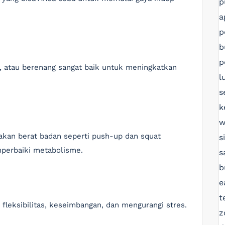
p
a
p
b
p
a, atau berenang sangat baik untuk meningkatkan
l
s
k
w
akan berat badan seperti push-up dan squat
s
erbaiki metabolisme.
s
b
e
t
fleksibilitas, keseimbangan, dan mengurangi stres.
z