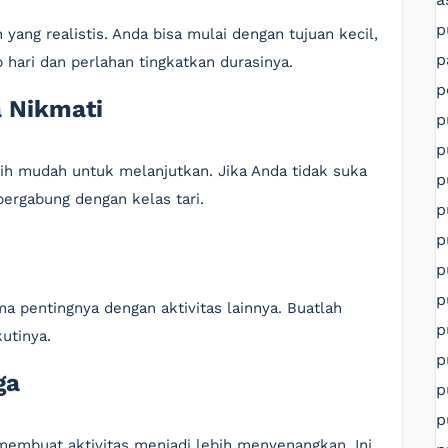
p
ang realistis. Anda bisa mulai dengan tujuan kecil,
p
p hari dan perlahan tingkatkan durasinya.
p
a Nikmati
p
p
ebih mudah untuk melanjutkan. Jika Anda tidak suka
p
bergabung dengan kelas tari.
p
p
p
p
ma pentingnya dengan aktivitas lainnya. Buatlah
p
utinya.
p
ga
p
p
membuat aktivitas menjadi lebih menyenangkan. Ini