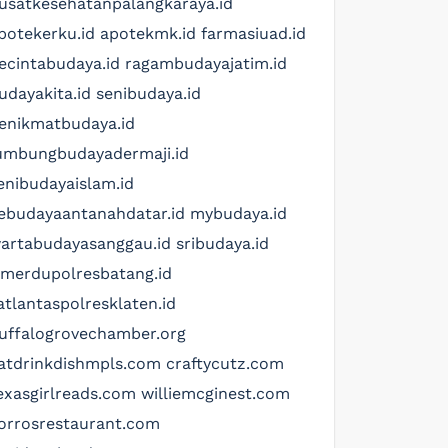
usatkesehatanpalangkaraya.id
potekerku.id
apotekmk.id
farmasiuad.id
ecintabudaya.id
ragambudayajatim.id
udayakita.id
senibudaya.id
enikmatbudaya.id
umbungbudayadermaji.id
enibudayaislam.id
ebudayaantanahdatar.id
mybudaya.id
artabudayasanggau.id
sribudaya.id
imerdupolresbatang.id
atlantaspolresklaten.id
uffalogrovechamber.org
atdrinkdishmpls.com
craftycutz.com
exasgirlreads.com
williemcginest.com
orrosrestaurant.com