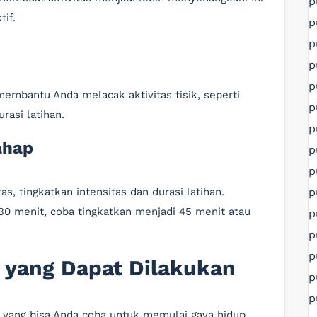
p
tif.
p
p
p
p
embantu Anda melacak aktivitas fisik, seperti
p
rasi latihan.
p
ahap
p
p
p
, tingkatkan intensitas dan durasi latihan.
 30 menit, coba tingkatkan menjadi 45 menit atau
p
p
p
s yang Dapat Dilakukan
p
p
ik yang bisa Anda coba untuk memulai gaya hidup