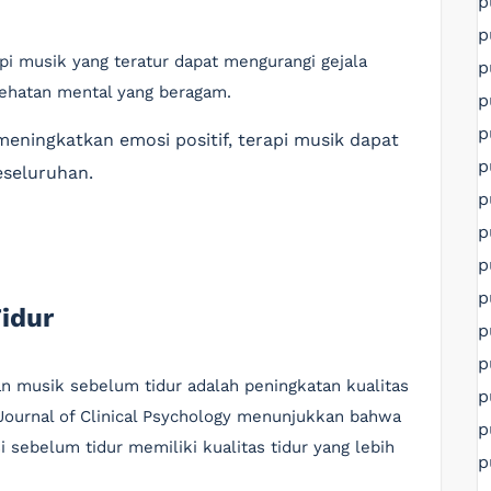
p
p
i musik yang teratur dapat mengurangi gejala
p
sehatan mental yang beragam.
p
p
ningkatkan emosi positif, terapi musik dapat
p
eseluruhan.
p
p
p
p
idur
p
p
n musik sebelum tidur adalah peningkatan kualitas
p
m Journal of Clinical Psychology menunjukkan bahwa
p
sebelum tidur memiliki kualitas tidur yang lebih
p