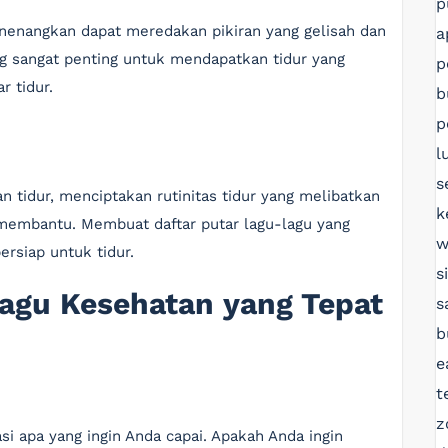
p
enangkan dapat meredakan pikiran yang gelisah dan
a
g sangat penting untuk mendapatkan tidur yang
p
r tidur.
b
p
l
s
n tidur, menciptakan rutinitas tidur yang melibatkan
k
membantu. Membuat daftar putar lagu-lagu yang
w
siap untuk tidur.
s
agu Kesehatan yang Tepat
s
b
e
t
z
si apa yang ingin Anda capai. Apakah Anda ingin