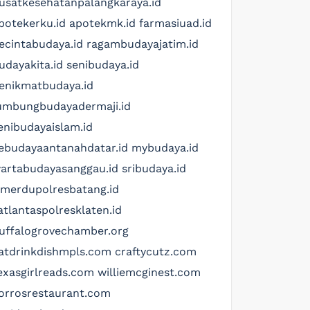
usatkesehatanpalangkaraya.id
potekerku.id
apotekmk.id
farmasiuad.id
ecintabudaya.id
ragambudayajatim.id
udayakita.id
senibudaya.id
enikmatbudaya.id
umbungbudayadermaji.id
enibudayaislam.id
ebudayaantanahdatar.id
mybudaya.id
artabudayasanggau.id
sribudaya.id
imerdupolresbatang.id
atlantaspolresklaten.id
uffalogrovechamber.org
atdrinkdishmpls.com
craftycutz.com
exasgirlreads.com
williemcginest.com
orrosrestaurant.com