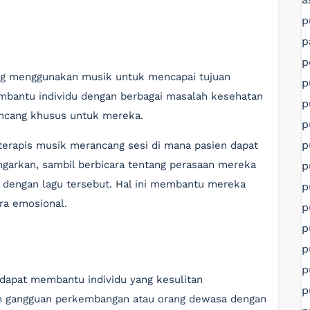
p
p
p
ng menggunakan musik untuk mencapai tujuan
p
membantu individu dengan berbagai masalah kesehatan
p
rancang khusus untuk mereka.
p
p
terapis musik merancang sesi di mana pasien dapat
garkan, sambil berbicara tentang perasaan mereka
p
 dengan lagu tersebut. Hal ini membantu mereka
p
ra emosional.
p
p
p
p
dapat membantu individu yang kesulitan
p
an gangguan perkembangan atau orang dewasa dengan