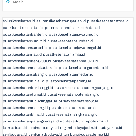
Medis
solusikesehatan.id
asuransikesehatansyariah.id
pusatkesehatanstore.id
pabrikalatkesehatan.id
perencanaandinaskesehatan.id
pusatkesehatanbanten.id
pusatkesehatanjawatimur.id
pusatkesehatansumut.id
pusatkesehatansumbar.id
pusatkesehatansumsel.id
pusatkesehatanjawatengah.id
pusatkesehatanriau.id
pusatkesehatanjambi.id
pusatkesehatanbengkulu.id
pusatkesehatanmaluku.id
pusatkesehatanmalukuutara.id
pusatkesehatangorontalo.id
pusatkesehatansabang.id
pusatkesehatanmedan.id
pusatkesehatanbinjai.id
pusatkesehatanpadang.id
pusatkesehatanbukittinggi.id
pusatkesehatanpadangpanjang.id
pusatkesehatandumai.id
pusatkesehatanpalembang.id
pusatkesehatanlubuklinggau.id
pusatkesehatansolo.id
pusatkesehatanmalang.id
pusatkesehatanmataram.id
pusatkesehatanbima.id
pusatkesehatansingkawang.id
pusatkesehatanpalangkaraya.id
apotekerku.id
apotekmk.id
farmasiuad.id
pecintabudaya.id
ragambudayajatim.id
budayakita.id
senibudaya.id
penikmatbudaya.id
lumbungbudayadermaji.id