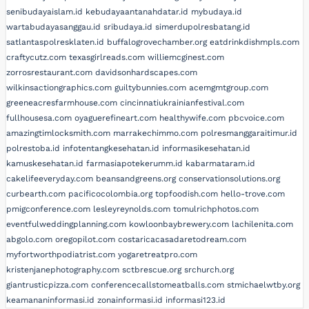
senibudayaislam.id
kebudayaantanahdatar.id
mybudaya.id
wartabudayasanggau.id
sribudaya.id
simerdupolresbatang.id
satlantaspolresklaten.id
buffalogrovechamber.org
eatdrinkdishmpls.com
craftycutz.com
texasgirlreads.com
williemcginest.com
zorrosrestaurant.com
davidsonhardscapes.com
wilkinsactiongraphics.com
guiltybunnies.com
acemgmtgroup.com
greeneacresfarmhouse.com
cincinnatiukrainianfestival.com
fullhousesa.com
oyaguerefineart.com
healthywife.com
pbcvoice.com
amazingtimlocksmith.com
marrakechimmo.com
polresmanggaraitimur.id
polrestoba.id
infotentangkesehatan.id
informasikesehatan.id
kamuskesehatan.id
farmasiapotekerumm.id
kabarmataram.id
cakelifeeveryday.com
beansandgreens.org
conservationsolutions.org
curbearth.com
pacificocolombia.org
topfoodish.com
hello-trove.com
pmigconference.com
lesleyreynolds.com
tomulrichphotos.com
eventfulweddingplanning.com
kowloonbaybrewery.com
lachilenita.com
abgolo.com
oregopilot.com
costaricacasadaretodream.com
myfortworthpodiatrist.com
yogaretreatpro.com
kristenjanephotography.com
sctbrescue.org
srchurch.org
giantrusticpizza.com
conferencecallstomeatballs.com
stmichaelwtby.org
keamananinformasi.id
zonainformasi.id
informasi123.id