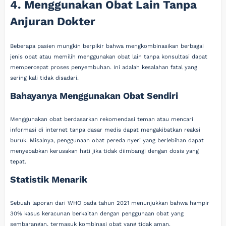
4. Menggunakan Obat Lain Tanpa
Anjuran Dokter
Beberapa pasien mungkin berpikir bahwa mengkombinasikan berbagai
jenis obat atau memilih menggunakan obat lain tanpa konsultasi dapat
mempercepat proses penyembuhan. Ini adalah kesalahan fatal yang
sering kali tidak disadari.
Bahayanya Menggunakan Obat Sendiri
Menggunakan obat berdasarkan rekomendasi teman atau mencari
informasi di internet tanpa dasar medis dapat mengakibatkan reaksi
buruk. Misalnya, penggunaan obat pereda nyeri yang berlebihan dapat
menyebabkan kerusakan hati jika tidak diimbangi dengan dosis yang
tepat.
Statistik Menarik
Sebuah laporan dari WHO pada tahun 2021 menunjukkan bahwa hampir
30% kasus keracunan berkaitan dengan penggunaan obat yang
sembarangan, termasuk kombinasi obat yang tidak aman.