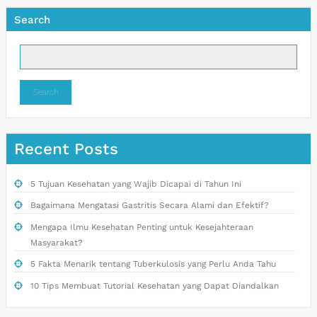
Search
Search
Recent Posts
5 Tujuan Kesehatan yang Wajib Dicapai di Tahun Ini
Bagaimana Mengatasi Gastritis Secara Alami dan Efektif?
Mengapa Ilmu Kesehatan Penting untuk Kesejahteraan
Masyarakat?
5 Fakta Menarik tentang Tuberkulosis yang Perlu Anda Tahu
10 Tips Membuat Tutorial Kesehatan yang Dapat Diandalkan