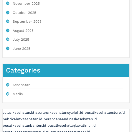
November 2025
October 2025
September 2025
August 2025
July 2025
June 2025
Categories
Kesehatan
Medis
solusikesehatan.id
asuransikesehatansyariah.id
pusatkesehatanstore.id
pabrikalatkesehatan.id
perencanaandinaskesehatan.id
pusatkesehatanbanten.id
pusatkesehatanjawatimur.id
pusatkesehatansumut.id
pusatkesehatansumbar.id