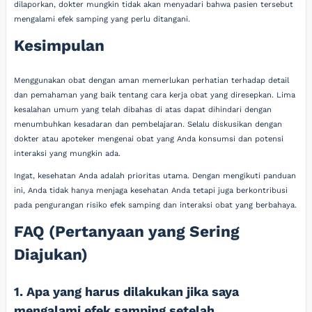
dilaporkan, dokter mungkin tidak akan menyadari bahwa pasien tersebut
mengalami efek samping yang perlu ditangani.
Kesimpulan
Menggunakan obat dengan aman memerlukan perhatian terhadap detail
dan pemahaman yang baik tentang cara kerja obat yang diresepkan. Lima
kesalahan umum yang telah dibahas di atas dapat dihindari dengan
menumbuhkan kesadaran dan pembelajaran. Selalu diskusikan dengan
dokter atau apoteker mengenai obat yang Anda konsumsi dan potensi
interaksi yang mungkin ada.
Ingat, kesehatan Anda adalah prioritas utama. Dengan mengikuti panduan
ini, Anda tidak hanya menjaga kesehatan Anda tetapi juga berkontribusi
pada pengurangan risiko efek samping dan interaksi obat yang berbahaya.
FAQ (Pertanyaan yang Sering
Diajukan)
1. Apa yang harus dilakukan jika saya
mengalami efek samping setelah