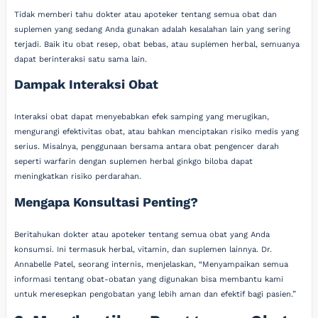
Tidak memberi tahu dokter atau apoteker tentang semua obat dan
suplemen yang sedang Anda gunakan adalah kesalahan lain yang sering
terjadi. Baik itu obat resep, obat bebas, atau suplemen herbal, semuanya
dapat berinteraksi satu sama lain.
Dampak Interaksi Obat
Interaksi obat dapat menyebabkan efek samping yang merugikan,
mengurangi efektivitas obat, atau bahkan menciptakan risiko medis yang
serius. Misalnya, penggunaan bersama antara obat pengencer darah
seperti warfarin dengan suplemen herbal ginkgo biloba dapat
meningkatkan risiko perdarahan.
Mengapa Konsultasi Penting?
Beritahukan dokter atau apoteker tentang semua obat yang Anda
konsumsi. Ini termasuk herbal, vitamin, dan suplemen lainnya. Dr.
Annabelle Patel, seorang internis, menjelaskan, “Menyampaikan semua
informasi tentang obat-obatan yang digunakan bisa membantu kami
untuk meresepkan pengobatan yang lebih aman dan efektif bagi pasien.”