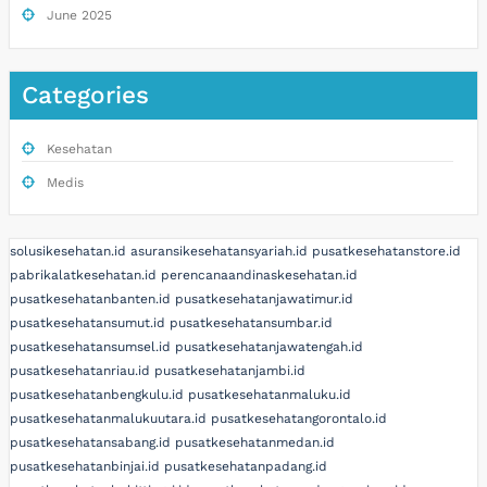
June 2025
Categories
Kesehatan
Medis
solusikesehatan.id
asuransikesehatansyariah.id
pusatkesehatanstore.id
pabrikalatkesehatan.id
perencanaandinaskesehatan.id
pusatkesehatanbanten.id
pusatkesehatanjawatimur.id
pusatkesehatansumut.id
pusatkesehatansumbar.id
pusatkesehatansumsel.id
pusatkesehatanjawatengah.id
pusatkesehatanriau.id
pusatkesehatanjambi.id
pusatkesehatanbengkulu.id
pusatkesehatanmaluku.id
pusatkesehatanmalukuutara.id
pusatkesehatangorontalo.id
pusatkesehatansabang.id
pusatkesehatanmedan.id
pusatkesehatanbinjai.id
pusatkesehatanpadang.id