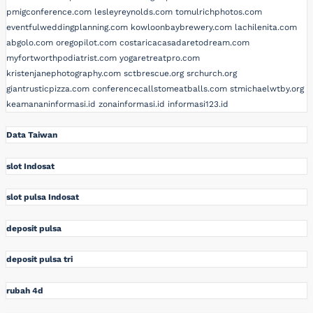
pmigconference.com
lesleyreynolds.com
tomulrichphotos.com
eventfulweddingplanning.com
kowloonbaybrewery.com
lachilenita.com
abgolo.com
oregopilot.com
costaricacasadaretodream.com
myfortworthpodiatrist.com
yogaretreatpro.com
kristenjanephotography.com
sctbrescue.org
srchurch.org
giantrusticpizza.com
conferencecallstomeatballs.com
stmichaelwtby.org
keamananinformasi.id
zonainformasi.id
informasi123.id
Data Taiwan
slot Indosat
slot pulsa Indosat
deposit pulsa
deposit pulsa tri
rubah 4d