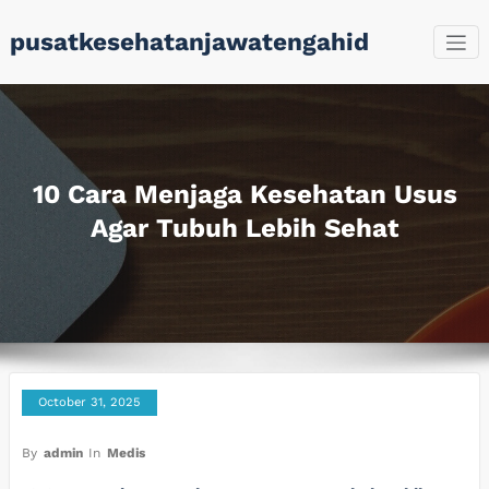
Skip
pusatkesehatanjawatengahid
to
content
10 Cara Menjaga Kesehatan Usus
Agar Tubuh Lebih Sehat
October 31, 2025
By
admin
In
Medis