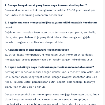
2. Berapa banyak serat yang harus saya konsumsi setiap hari?
Dewasa disarankan untuk mengonsumsi sekitar 25-30 gram serat per
hari untuk mendukung kesehatan pencernaan.
3. Bagaimana cara mengetahui jika saya memiliki masalah kesehatan
usus?
Gejala umum masalah kesehatan usus termasuk nyeri perut, sembelit,
diare, atau perubahan tinja yang tidak biasa. Jika mengalami gejala
tersebut, segera konsultasikan dengan dokter.
4. Apakah stres mempengaruhi kesehatan usus?
Ya, stres dapat mempengaruhi kesehatan usus. Hormon stres dapat
mengganggu proses pencernaan dan keseimbangan mikrobiota usus.
5. Kapan sebaiknya saya melakukan pemeriksaan kesehatan usus?
Penting untuk berkonsultasi dengan dokter untuk menentukan waktu dan
jenis pemeriksaan yang tepat sesuai dengan riwayat kesehatan dan usia
Anda. Rujukan untuk pemeriksaan rutin, seperti kolonoskopi, biasanya
dianjurkan mulai usia 45 tahun.
Dengan mengetahui dan menerapkan cara menjaga kesehatan usus, Anda
tidak hanya berinvestasi pada kesehatan pencernaan, tetapi juga
meningkatkan kualitas hidup secara keseluruhan. Mari kita buat langkah