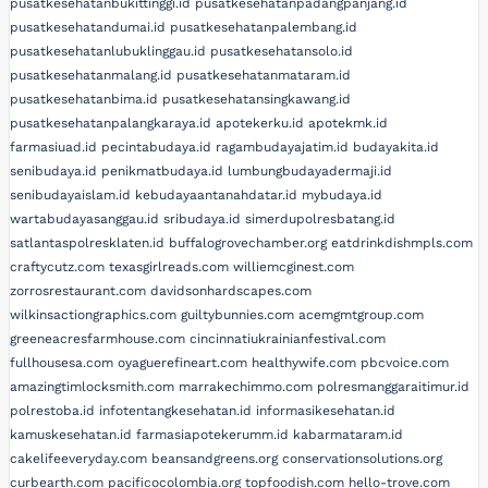
pusatkesehatanbukittinggi.id
pusatkesehatanpadangpanjang.id
pusatkesehatandumai.id
pusatkesehatanpalembang.id
pusatkesehatanlubuklinggau.id
pusatkesehatansolo.id
pusatkesehatanmalang.id
pusatkesehatanmataram.id
pusatkesehatanbima.id
pusatkesehatansingkawang.id
pusatkesehatanpalangkaraya.id
apotekerku.id
apotekmk.id
farmasiuad.id
pecintabudaya.id
ragambudayajatim.id
budayakita.id
senibudaya.id
penikmatbudaya.id
lumbungbudayadermaji.id
senibudayaislam.id
kebudayaantanahdatar.id
mybudaya.id
wartabudayasanggau.id
sribudaya.id
simerdupolresbatang.id
satlantaspolresklaten.id
buffalogrovechamber.org
eatdrinkdishmpls.com
craftycutz.com
texasgirlreads.com
williemcginest.com
zorrosrestaurant.com
davidsonhardscapes.com
wilkinsactiongraphics.com
guiltybunnies.com
acemgmtgroup.com
greeneacresfarmhouse.com
cincinnatiukrainianfestival.com
fullhousesa.com
oyaguerefineart.com
healthywife.com
pbcvoice.com
amazingtimlocksmith.com
marrakechimmo.com
polresmanggaraitimur.id
polrestoba.id
infotentangkesehatan.id
informasikesehatan.id
kamuskesehatan.id
farmasiapotekerumm.id
kabarmataram.id
cakelifeeveryday.com
beansandgreens.org
conservationsolutions.org
curbearth.com
pacificocolombia.org
topfoodish.com
hello-trove.com